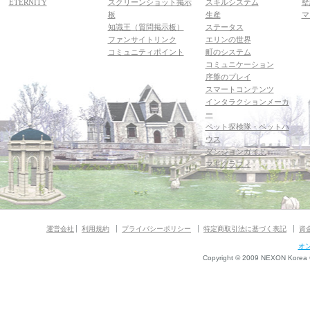
ETERNITY
スクリーンショット掲示
スキルシステム
壁
板
生産
マ
知識王（質問掲示板）
ステータス
ファンサイトリンク
エリンの世界
コミュニティポイント
町のシステム
コミュニケーション
序盤のプレイ
スマートコンテンツ
インタラクションメーカ
ー
ペット探検隊・ペットハ
ウス
ダンジョンガイド
マギグラフィ
運営会社
利用規約
プライバシーポリシー
特定商取引法に基づく表記
資
オ
Copyright © 2009 NEXON Korea Co