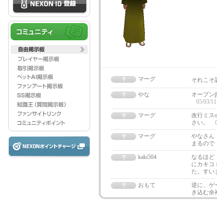
マーグ
それこそ
やな
オープン
05/03/11
マーグ
改行ミスo
さい。
マーグ
やなさん
まるので
kaki504
なるほど
にカキコ
た。すい
おもて
逆に、ゲ
き込む余