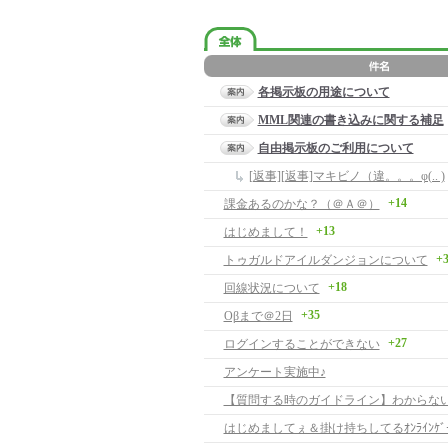
各掲示板の用途について
MML関連の書き込みに関する補足
自由掲示板のご利用について
[返事][返事]マキビノ（違。。。φ(.. )
+14
課金あるのかな？（＠Ａ＠）
+13
はじめまして！
+
トゥガルドアイルダンジョンについて
+18
回線状況について
+35
Oβまで＠2日
+27
ログインすることができない
アンケート実施中♪
はじめましてぇ＆掛け持ちしてるｵﾝﾗｲﾝｹﾞ