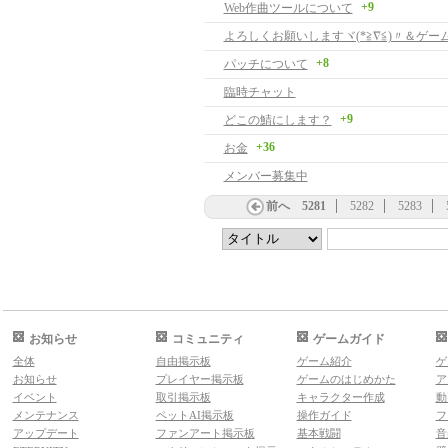
+9
Web作曲ツールについて
+8
パッチについて
臨時チャット
+9
どこの鯖にします？
+36
お金
メンバー募集中
前へ
5281
5282
5283
お知らせ
コミュニティ
ゲームガイド
全体
自由掲示板
ゲーム紹介
ゲ
お知らせ
プレイヤー掲示板
ゲームのはじめかた
ア
イベント
取引掲示板
キャラクター作成
動
メンテナンス
ペットAI掲示板
操作ガイド
フ
アップデート
ファンアート掲示板
基本戦闘
音