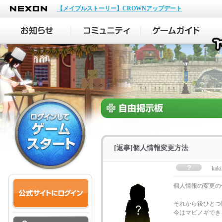
NEXON
【メイプルストーリー】CROWNアップデート
[返事]個人情報変更方法
kak
個人情報の変更の
それから後ひとつ
今はマビノギでき