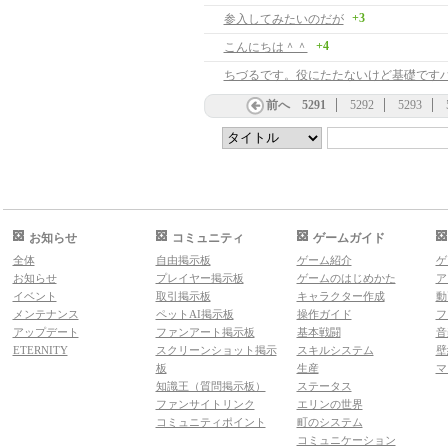
+3
参入してみたいのだが
+4
こんにちは＾＾
ちづるです。役にたたないけど基礎です
前へ
5291
5292
5293
お知らせ
コミュニティ
ゲームガイド
全体
自由掲示板
ゲーム紹介
ゲ
お知らせ
プレイヤー掲示板
ゲームのはじめかた
ア
イベント
取引掲示板
キャラクター作成
動
メンテナンス
ペットAI掲示板
操作ガイド
フ
アップデート
ファンアート掲示板
基本戦闘
音
ETERNITY
スクリーンショット掲示
スキルシステム
壁
板
生産
マ
知識王（質問掲示板）
ステータス
ファンサイトリンク
エリンの世界
コミュニティポイント
町のシステム
コミュニケーション