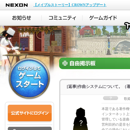
NEXON
【メイプルストーリー】CROWNアップデート
[返事]作曲システムについて。（
歌
本題である著作権
インターネット上
管理している楽曲
営利目的の是非を
全ての場合におい