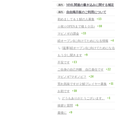
MML関連の書き込みに関する補足
自由掲示板のご利用について
+13
初めまして＆１鯖の人募集
+10
☆祝☆OPENまで後１０日♪
+33
マビノギの課金
+4
続オープンβに向けてためになる情報
[返事]続オープンβに向けてためにな
+9
もう少し聞きます
+13
不安です
+22
ご自身の自己判断 自己責任です
+24
マビノギ?マギノビ？
+11
荒れ気味ですが２鯖プレイヤー募集
+10
お初です
+1
どうもありがとうございます。
+6
挨拶と質問
+9
最後に