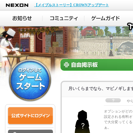
NEXON
【メイプルストーリー】CROWNアップデート
月いくらまでなら、マビノギしま
や
オプションがどの
設定される有料オ
で大分変ってくる
ぁ。