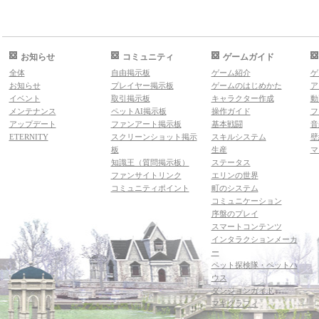
お知らせ
コミュニティ
ゲームガイド
全体
自由掲示板
ゲーム紹介
ゲ
お知らせ
プレイヤー掲示板
ゲームのはじめかた
ア
イベント
取引掲示板
キャラクター作成
動
メンテナンス
ペットAI掲示板
操作ガイド
フ
アップデート
ファンアート掲示板
基本戦闘
音
ETERNITY
スクリーンショット掲示
スキルシステム
壁
板
生産
マ
知識王（質問掲示板）
ステータス
ファンサイトリンク
エリンの世界
コミュニティポイント
町のシステム
コミュニケーション
序盤のプレイ
スマートコンテンツ
インタラクションメーカ
ー
ペット探検隊・ペットハ
ウス
ダンジョンガイド
マギグラフィ