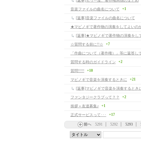
[返事]もう一度、著作権関係のまとめ
+1
音楽ファイルの曲名について
[返事]音楽ファイルの曲名について
★マビノギで著作物の演奏をしてよいの
[返事]★マビノギで著作物の演奏をし
+7
☆質問する前に!!☆
+2
質問する時のガイドライン
+10
質問!!!!!
+21
マビノギで音楽を演奏するときに
[返事]マビノギで音楽を演奏するとき
+2
ファンタジークラブって？？
+1
挨拶＋友達募集♪
+17
正式サービスって･･･
前へ
5291
5292
5293