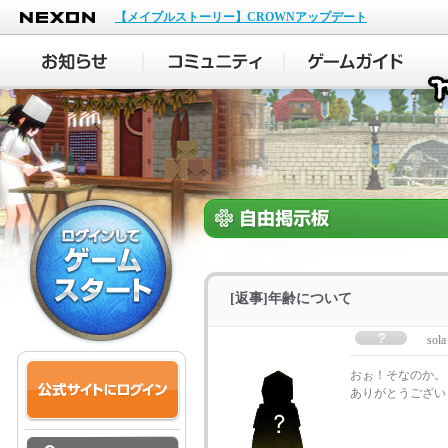
NEXON
【メイプルストーリー】CROWNアップデート
[返事]年齢について
sola
おぉ！そなのか。
ありがとうござい