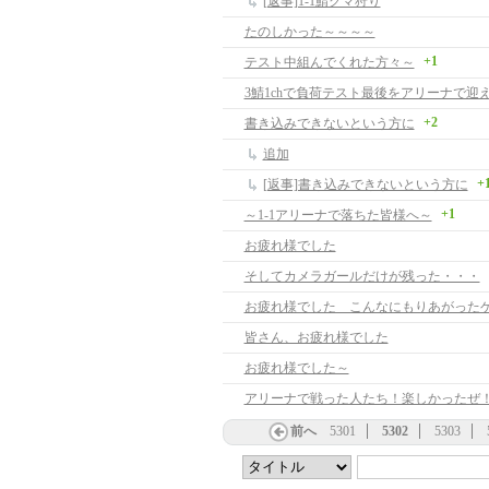
[返事]1-1鯖クマ狩り
たのしかった～～～～
+1
テスト中組んでくれた方々～
3鯖1chで負荷テスト最後をアリーナで迎
+2
書き込みできないという方に
追加
+
[返事]書き込みできないという方に
+1
～1-1アリーナで落ちた皆様へ～
お疲れ様でした
そしてカメラガールだけが残った・・・
皆さん、お疲れ様でした
お疲れ様でした～
アリーナで戦った人たち！楽しかったぜ
前へ
5301
5302
5303