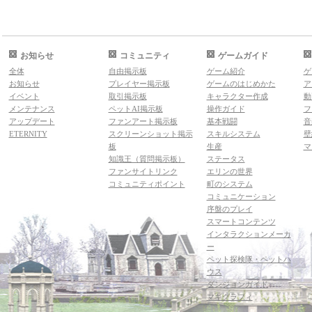
お知らせ
コミュニティ
ゲームガイド
全体
自由掲示板
ゲーム紹介
ゲ
お知らせ
プレイヤー掲示板
ゲームのはじめかた
ア
イベント
取引掲示板
キャラクター作成
動
メンテナンス
ペットAI掲示板
操作ガイド
フ
アップデート
ファンアート掲示板
基本戦闘
音
ETERNITY
スクリーンショット掲示
スキルシステム
壁
板
生産
マ
知識王（質問掲示板）
ステータス
ファンサイトリンク
エリンの世界
コミュニティポイント
町のシステム
コミュニケーション
序盤のプレイ
スマートコンテンツ
インタラクションメーカ
ー
ペット探検隊・ペットハ
ウス
ダンジョンガイド
マギグラフィ