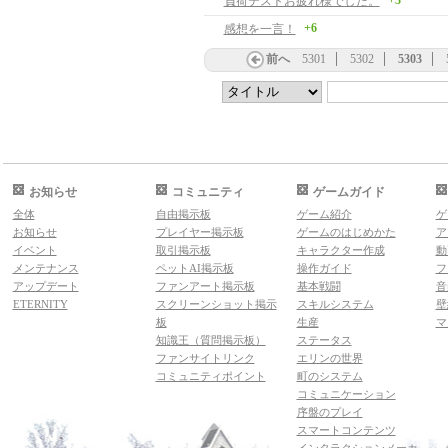
+3
負荷テストお疲れ様でした。
+6
感想を一言！
前へ
5301
5302
5303
お知らせ
コミュニティ
ゲームガイド
全体
自由掲示板
ゲーム紹介
ゲ
お知らせ
プレイヤー掲示板
ゲームのはじめかた
ア
イベント
取引掲示板
キャラクター作成
動
メンテナンス
ペットAI掲示板
操作ガイド
フ
アップデート
ファンアート掲示板
基本戦闘
音
ETERNITY
スクリーンショット掲示
スキルシステム
壁
板
生産
マ
知識王（質問掲示板）
ステータス
ファンサイトリンク
エリンの世界
コミュニティポイント
町のシステム
コミュニケーション
序盤のプレイ
スマートコンテンツ