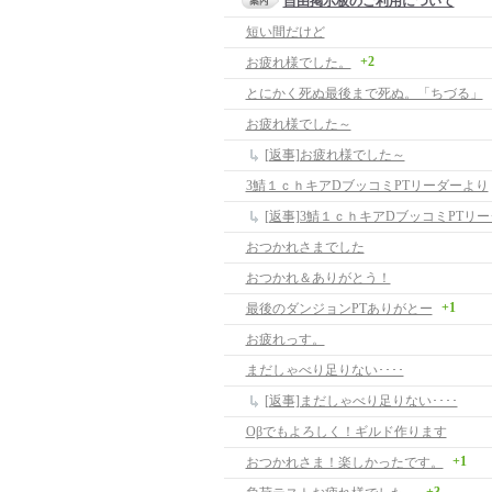
自由掲示板のご利用について
短い間だけど
+2
お疲れ様でした。
とにかく死ぬ最後まで死ぬ。「ちづる」
お疲れ様でした～
[返事]お疲れ様でした～
3鯖１ｃｈキアDブッコミPTリーダーより
[返事]3鯖１ｃｈキアDブッコミPTリ
おつかれさまでした
おつかれ＆ありがとう！
+1
最後のダンジョンPTありがとー
お疲れっす。
まだしゃべり足りない････
[返事]まだしゃべり足りない････
Oβでもよろしく！ギルド作ります
+1
おつかれさま！楽しかったです。