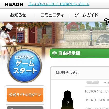
NEXON
【メイプルストーリー】CROWNアップデート
[返事]そもそも
ベ
同じ現象にあい
ダイレクトＸ９.
グラフィックドラ