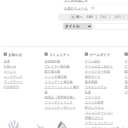
また再来週にｗ
+3
お疲れちゃーん
前へ
5301
5302
5303
お知らせ
コミュニティ
ゲームガイド
全体
自由掲示板
ゲーム紹介
ゲ
お知らせ
プレイヤー掲示板
ゲームのはじめかた
ア
イベント
取引掲示板
キャラクター作成
動
メンテナンス
ペットAI掲示板
操作ガイド
フ
アップデート
ファンアート掲示板
基本戦闘
音
ETERNITY
スクリーンショット掲示
スキルシステム
壁
板
生産
マ
知識王（質問掲示板）
ステータス
ファンサイトリンク
エリンの世界
コミュニティポイント
町のシステム
コミュニケーション
序盤のプレイ
スマートコンテンツ