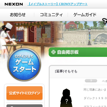
NEXON
【メイプルストーリー】CROWNアップデート
[返事]そもそも
ベ
同じ現象にあい
ダイレクトＸ９.
グラフィックドラ