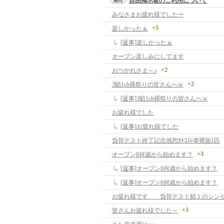
自由掲示板のご利用について
みなさまお疲れ様でしたー
+5
楽しかったぁ
[返事]楽しかったぁ
オープン楽しみにしてます
+2
おつかれさま～♪
+2
3鯖1ch裸祭りの皆さんへｗ
[返事]3鯖1ch裸祭りの皆さんへｗ
お疲れ様でした
[返事]お疲れ様でした
負荷テスト終了記念感想ｶｷｺｽﾚ＠裸族1匹
+3
オープンβ何歳から始めます？
[返事]オープンβ何歳から始めます？
[返事]オープンβ何歳から始めます？
お疲れ様です 負荷テスト鯖１のシン
+3
皆さんお疲れ様でした～