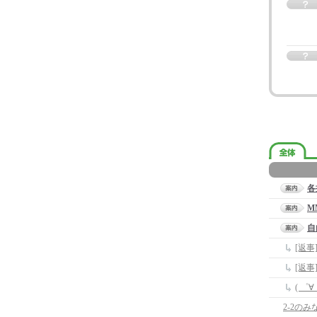
各
M
自
[返
[返
( ゜
2-2のみ