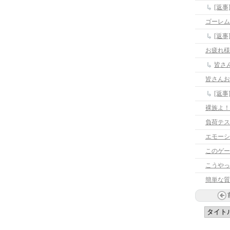
[返事
ゴーレム
[返
お疲れ様
皆さ
皆さんお
[返
裸族よ！
負荷テス
エモーシ
このゲー
こうやっ
簡単な質