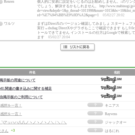
Renren
個人的に安易に設定をいじるのはお勧めしません。↓のリン
でしょう。解決するかもしれません。 http://www.mabinogi.jp/4th/3
de=view&depth=1&p_thread=1011998&num=1015&bc=10&list_mo
rd=%E7%94%BB%E9%9D%A2&page=1
05/02/27 20:02
ワルツ
まずはDirectXのバージョン確認してみましょ スタート→
実行→dxdiag DirectXやグラボもここで確認できます もし9
トールできてません インストールの仕方はGoogleで検索
ます
05/02/27 20:04
掲示板の用途について
ML関連の書き込みに関する補足
由掲示板のご利用について
事]感想を一言！
キニアス
事]感想を一言！
Rayvens
∀゜)アッハハ八八ノヽノヽノヽノ＼ / ＼ / ＼
ジャックオー
+3
なさん
はるにれ