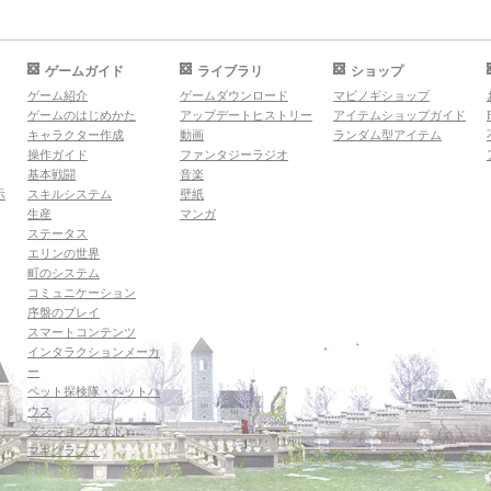
ゲームガイド
ライブラリ
ショップ
ゲーム紹介
ゲームダウンロード
マビノギショップ
ゲームのはじめかた
アップデートヒストリー
アイテムショップガイド
キャラクター作成
動画
ランダム型アイテム
操作ガイド
ファンタジーラジオ
基本戦闘
音楽
示
スキルシステム
壁紙
生産
マンガ
ステータス
エリンの世界
町のシステム
コミュニケーション
序盤のプレイ
スマートコンテンツ
インタラクションメーカ
ー
ペット探検隊・ペットハ
ウス
ダンジョンガイド
マギグラフィ