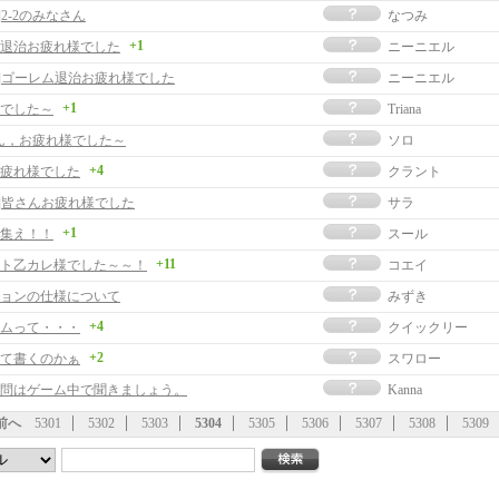
]2-2のみなさん
なつみ
+1
退治お疲れ様でした
ニーニエル
事]ゴーレム退治お疲れ様でした
ニーニエル
+1
でした～
Triana
ん，お疲れ様でした～
ソロ
+4
疲れ様でした
クラント
事]皆さんお疲れ様でした
サラ
+1
集え！！
スール
+11
ト乙カレ様でした～～！
コエイ
ョンの仕様について
みずき
+4
ムって・・・
クイックリー
+2
て書くのかぁ
スワロー
問はゲーム中で聞きましょう。
Kanna
前へ
5301
5302
5303
5304
5305
5306
5307
5308
5309