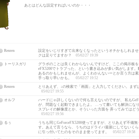
あとはどんな設定すればいいのか・・・
Renren
設定をいじりすぎて出来なくなったというオチかもしれませ
クは足りてますか？
05/02/27 19:39
トーリスガリ
グラボのことは良くわからないんですけど、ここの掲示板を見た
eFX5200でトラブった、という書き込みが多い気がします
あるのかもしれませんが、よくわかんないーとか言う方は素
手っ取り早いかも。
05/02/27 19:52
Renren
とりあえず、↓の検索で「画面」と入力してください。まず
05/02/27 19:55
オルフ
ハードにゃ詳しくないので何も言えないのですが、 私もGeForc
が、問題なく起動できましたよ。 …って書いても解決になり
スプレイの解像度とか、そういった方面を 弄ってみてはど
05/02/27 19:56
るぅ
うちも同じGeForceFX5200使ってますが、とりあえず不
す。あえて言うなら、うちのはドライバ最新にしてないくら
に引っ付いてたのをそのまま使ってます。
05/02/27 19:58