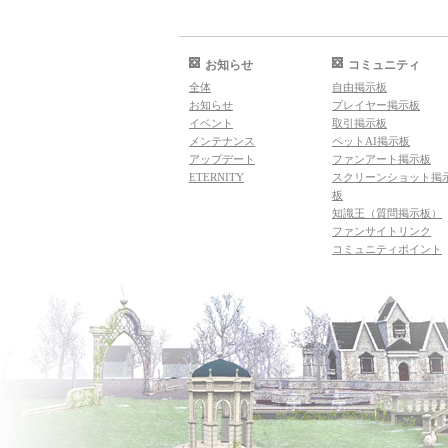
お知らせ
コミュニティ
全体
自由掲示板
お知らせ
プレイヤー掲示板
イベント
取引掲示板
メンテナンス
ペットAI掲示板
アップデート
ファンアート掲示板
ETERNITY
スクリーンショット掲
板
知識王（質問掲示板）
ファンサイトリンク
コミュニティポイント