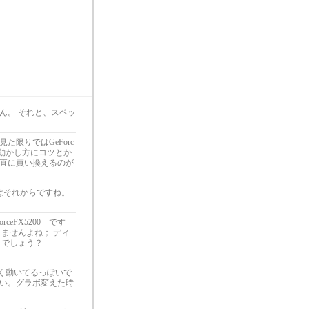
ん。 それと、スペッ
限りではGeForc
。動かし方にコツとか
直に買い換えるのが
はそれからですね。
eFX5200 です
ませんよね； ディ
うでしょう？
備無く動いてるっぽいで
い。グラボ変えた時