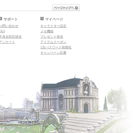
ページトップへ
サポート
マイページ
お問い合わせ
キャラクター設定
FAQ
メモ機能
不具合対応状況
プレゼント状況
アンケート
アイテムクーポン
2次パスワード初期化
キャンペーン応募