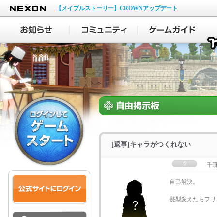
NEXON
【メイプルストーリー】CROWNアップデート
[返事]キャラがつくれない
千
自己解決。
髪型変えたらフリ