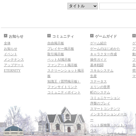
お知らせ
コミュニティ
ゲームガイド
全体
自由掲示板
ゲーム紹介
ゲ
お知らせ
プレイヤー掲示板
ゲームのはじめかた
ア
イベント
取引掲示板
キャラクター作成
動
メンテナンス
ペットAI掲示板
操作ガイド
フ
アップデート
ファンアート掲示板
基本戦闘
音
ETERNITY
スクリーンショット掲示
スキルシステム
壁
板
生産
マ
知識王（質問掲示板）
ステータス
ファンサイトリンク
エリンの世界
コミュニティポイント
町のシステム
コミュニケーション
序盤のプレイ
スマートコンテンツ
インタラクションメーカ
ー
ペット探検隊・ペットハ
ウス