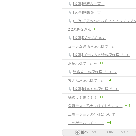
[返事]感想を一言！
[返事]感想を一言！
( ゜∀゜)アッハハ八八ノヽノヽノヽノ＼ /
+3
2-2のみなさん
[返事]2-2のみなさん
+1
ゴーレム退治お疲れ様でした
[返事]ゴーレム退治お疲れ様でした
+1
お疲れ様でした～
皆さん，お疲れ様でした～
+4
皆さんお疲れ様でした
[返事]皆さんお疲れ様でした
+1
裸族よ！集え！！
+11
負荷テスト乙カレ様でした～～！
エモーションの仕様について
+4
このゲームって・・・
前へ
5301
5302
5303