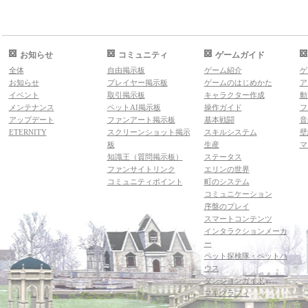
お知らせ
コミュニティ
ゲームガイド
全体
自由掲示板
ゲーム紹介
ゲ
お知らせ
プレイヤー掲示板
ゲームのはじめかた
ア
イベント
取引掲示板
キャラクター作成
動
メンテナンス
ペットAI掲示板
操作ガイド
フ
アップデート
ファンアート掲示板
基本戦闘
音
ETERNITY
スクリーンショット掲示
スキルシステム
壁
板
生産
マ
知識王（質問掲示板）
ステータス
ファンサイトリンク
エリンの世界
コミュニティポイント
町のシステム
コミュニケーション
序盤のプレイ
スマートコンテンツ
インタラクションメーカ
ー
ペット探検隊・ペットハ
ウス
ダンジョンガイド
マギグラフィ