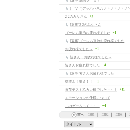
[返事]感想を一言！
( ゜∀゜)アッハハ八八ノヽノヽノヽノ＼ /
+3
2-2のみなさん
[返事]2-2のみなさん
+1
ゴーレム退治お疲れ様でした
[返事]ゴーレム退治お疲れ様でした
+1
お疲れ様でした～
皆さん，お疲れ様でした～
+4
皆さんお疲れ様でした
[返事]皆さんお疲れ様でした
+1
裸族よ！集え！！
+11
負荷テスト乙カレ様でした～～！
エモーションの仕様について
+4
このゲームって・・・
前へ
5301
5302
5303