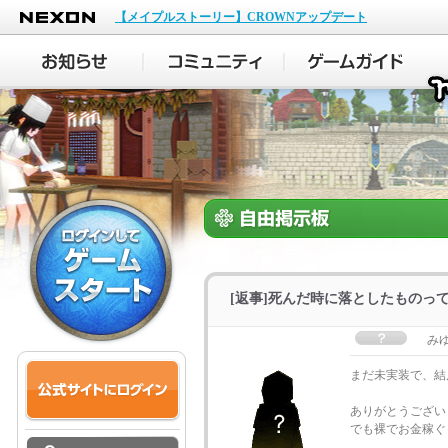
NEXON
【メイプルストーリー】CROWNアップデート
[返事]死んだ時に落としたものっ
み
まだ未実装で、結
ありがとうござい
でも裸でお金稼ぐ