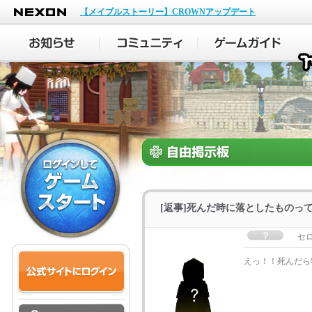
NEXON
【メイプルストーリー】CROWNアップデート
[返事]死んだ時に落としたものっ
セ
えっ！！死んだら