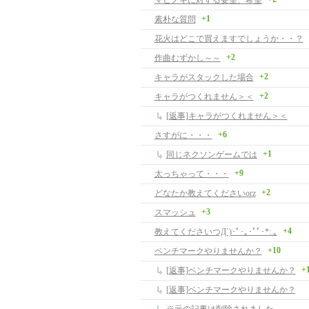
マビノギに対する要望、希望
+1
素朴な質問
花火はどこで買えますでしょうか・・？
+2
作曲むずかし～～
+2
キャラがスタックした場合
+2
キャラがつくれません＞＜
[返事]キャラがつくれません＞＜
+6
さすがに・・・
+1
同じネクソンゲームでは
+9
太っちゃって・・・
+2
どなたか教えてくださいorz
+3
スマッシュ
+4
教えてくださいつД`)･ﾟ･｡･ﾟﾟ･*:.｡
+10
ベンチマークやりませんか？
+
[返事]ベンチマークやりませんか？
[返事]ベンチマークやりませんか？