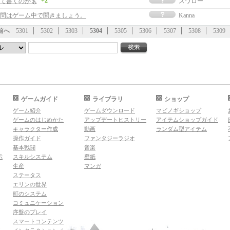
+2
て書くのかぁ
スワロー
問はゲーム中で聞きましょう。
Kanna
前へ
5301
5302
5303
5304
5305
5306
5307
5308
5309
ゲームガイド
ライブラリ
ショップ
ゲーム紹介
ゲームダウンロード
マビノギショップ
ゲームのはじめかた
アップデートヒストリー
アイテムショップガイド
キャラクター作成
動画
ランダム型アイテム
操作ガイド
ファンタジーラジオ
基本戦闘
音楽
示
スキルシステム
壁紙
生産
マンガ
ステータス
エリンの世界
町のシステム
コミュニケーション
序盤のプレイ
スマートコンテンツ