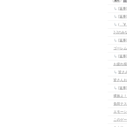
自
[返
[返
( ゜
2-2のみ
[返事
ゴーレム
[返
お疲れ様
皆さ
皆さんお
[返
裸族よ！
負荷テス
エモーシ
このゲー