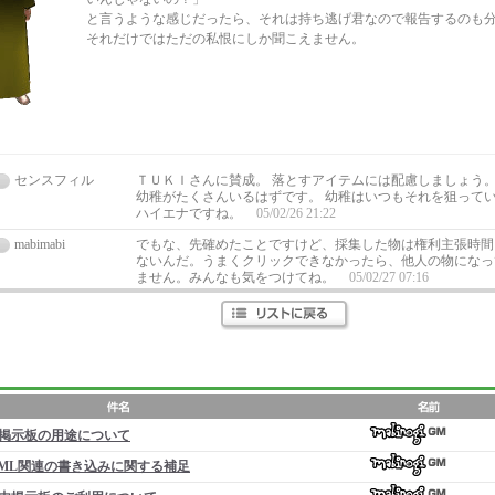
と言うような感じだったら、それは持ち逃げ君なので報告するのも
それだけではただの私恨にしか聞こえません。
センスフィル
ＴＵＫＩさんに賛成。 落とすアイテムには配慮しましょう。
幼稚がたくさんいるはずです。 幼稚はいつもそれを狙ってい
ハイエナですね。
05/02/26 21:22
mabimabi
でもな、先確めたことですけど、採集した物は権利主張時間
ないんだ。うまくクリックできなかったら、他人の物になっ
ません。みんなも気をつけてね。
05/02/27 07:16
掲示板の用途について
ML関連の書き込みに関する補足