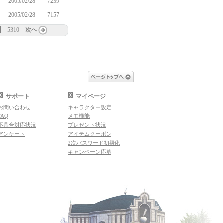
2005/02/28
7239
2005/02/28
7157
5310
次へ
ページトップへ
サポート
マイページ
お問い合わせ
キャラクター設定
FAQ
メモ機能
不具合対応状況
プレゼント状況
アンケート
アイテムクーポン
2次パスワード初期化
キャンペーン応募