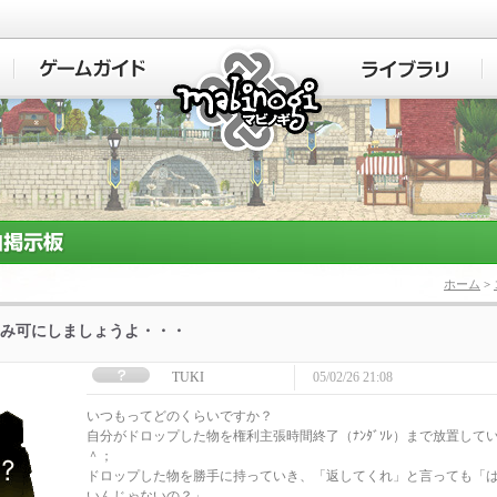
マビノギ
ホーム
>
み可にしましょうよ・・・
TUKI
05/02/26 21:08
いつもってどのくらいですか？
自分がドロップした物を権利主張時間終了（ﾅﾝﾀﾞｿﾚ）まで放置して
＾；
ドロップした物を勝手に持っていき、「返してくれ」と言っても「
いんじゃないの？」