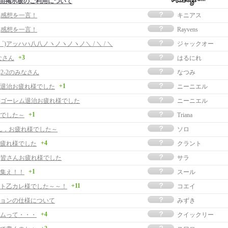
由掲示板のご利用について
事]感想を一言！
キニアス
事]感想を一言！
Rayvens
∀゜)アッハハ八八ノヽノヽノヽノ＼ / ＼ / ＼
ジャックオー
+3
なさん
はるにれ
]2-2のみなさん
なつみ
+1
退治お疲れ様でした
ニーニエル
事]ゴーレム退治お疲れ様でした
ニーニエル
+1
でした～
Triana
ん，お疲れ様でした～
ソロ
+4
疲れ様でした
クラント
事]皆さんお疲れ様でした
サラ
+1
集え！！
スール
+11
ト乙カレ様でした～～！
コエイ
ョンの仕様について
みずき
+4
ムって・・・
クイックリー