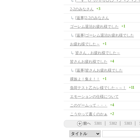
( ゜∀゜)アッハハ八八ノヽノヽノヽノ＼ /
+3
2-2のみなさん
[返事]2-2のみなさん
+1
ゴーレム退治お疲れ様でした
[返事]ゴーレム退治お疲れ様でした
+1
お疲れ様でした～
皆さん，お疲れ様でした～
+4
皆さんお疲れ様でした
[返事]皆さんお疲れ様でした
+1
裸族よ！集え！！
+11
負荷テスト乙カレ様でした～～！
エモーションの仕様について
+4
このゲームって・・・
+2
こうやって書くのかぁ
前へ
5301
5302
5303