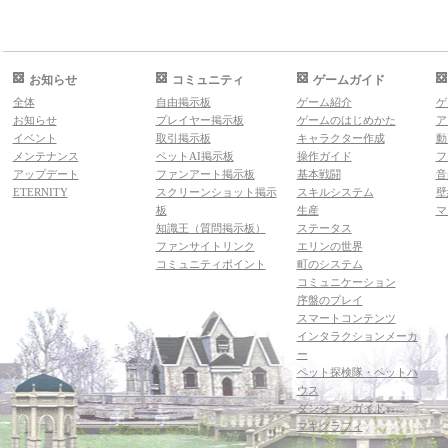
お知らせ
コミュニティ
ゲームガイド
全体
自由掲示板
ゲーム紹介
ゲ
お知らせ
プレイヤー掲示板
ゲームのはじめかた
ア
イベント
取引掲示板
キャラクター作成
動
メンテナンス
ペットAI掲示板
操作ガイド
フ
アップデート
ファンアート掲示板
基本戦闘
音
ETERNITY
スクリーンショット掲示
スキルシステム
壁
板
生産
マ
知識王（質問掲示板）
ステータス
ファンサイトリンク
エリンの世界
コミュニティポイント
町のシステム
コミュニケーション
序盤のプレイ
スマートコンテンツ
インタラクションメーカ
ー
ペット探検隊・ペットハ
ウス
ダンジョンガイド
マギグラフィ