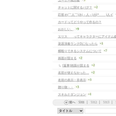
+5
ユーザー掲示板
+2
チャットに関するバグ？
応答オ(￣人￣)ネ(－人－)ガ(*＿ ＿)人イ
カードってどうやって作るの？
+9
おかしい。
エリス ってキャラクターにアイテム
+1
楽器演奏ランクDになったら
+7
横殴りできるシステムについて
+2
画面が固まる
+2
[返事]画面が固まる
+2
名前が使えなかった…
+3
名前の表示・非表示
+3
贈り物・・
+1
スキルとダンジョン
前へ
5311
5312
5313