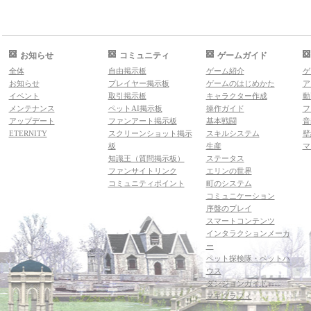
お知らせ
コミュニティ
ゲームガイド
全体
自由掲示板
ゲーム紹介
ゲ
お知らせ
プレイヤー掲示板
ゲームのはじめかた
ア
イベント
取引掲示板
キャラクター作成
動
メンテナンス
ペットAI掲示板
操作ガイド
フ
アップデート
ファンアート掲示板
基本戦闘
音
ETERNITY
スクリーンショット掲示
スキルシステム
壁
板
生産
マ
知識王（質問掲示板）
ステータス
ファンサイトリンク
エリンの世界
コミュニティポイント
町のシステム
コミュニケーション
序盤のプレイ
スマートコンテンツ
インタラクションメーカ
ー
ペット探検隊・ペットハ
ウス
ダンジョンガイド
マギグラフィ