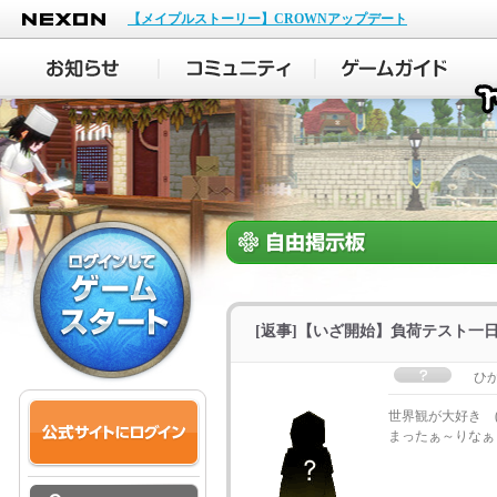
NEXON
【メイプルストーリー】CROWNアップデート
[返事]【いざ開始】負荷テスト一
ひ
世界観が大好き (
まったぁ～りなぁ～ 