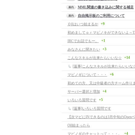
MML関連の書き込みに関する補足
自由掲示板のご利用について
+9
Ｏβはいつ始まるか
初めましてｏｒマビノキができないよ～T.
+1
IRCでお話でもー。
+3
みなさんに聞きたい
+14
こんなスキルが出来たらいいな☆
[返事]こんなスキルが出来たらいいな
+6
マビノギについて・・・
初めての方、又は中級者の方チーム作り
+4
サーバー選択と増加
+5
いろいろ質問です
[返事]いろいろ質問です
【次マビにINできるのは3月中旬のOpen
Oβ始まったら
+4
マビノギのチャットって・・・。