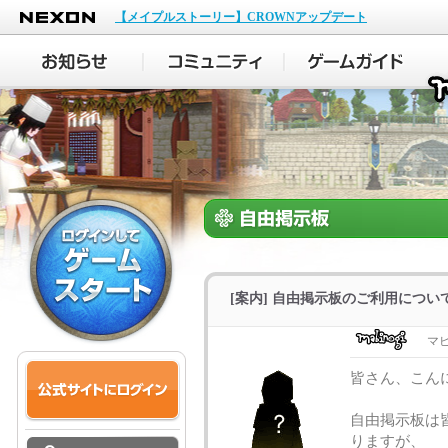
NEXON
【メイプルストーリー】CROWNアップデート
[案内] 自由掲示板のご利用につい
マ
皆さん、こん
自由掲示板は
りますが、