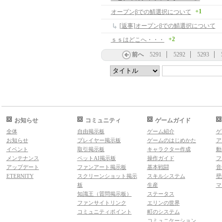
+1
オープンβでの鯖選択について
[返事]オープンβでの鯖選択について
+2
ｓｓはどこへ・・・
前へ
5291
5292
5293
お知らせ
コミュニティ
ゲームガイド
全体
自由掲示板
ゲーム紹介
ゲ
お知らせ
プレイヤー掲示板
ゲームのはじめかた
ア
イベント
取引掲示板
キャラクター作成
動
メンテナンス
ペットAI掲示板
操作ガイド
フ
アップデート
ファンアート掲示板
基本戦闘
音
ETERNITY
スクリーンショット掲示
スキルシステム
壁
板
生産
マ
知識王（質問掲示板）
ステータス
ファンサイトリンク
エリンの世界
コミュニティポイント
町のシステム
コミュニケーション