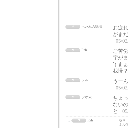
へたれの鳴海
お疲れ
がまだ
05/02
Rah
ご苦労様
字がま
`) 
我慢
シル
うーん
05/02
ひか太
ちょ
ないの
と
05
Rah
各サ
ネル