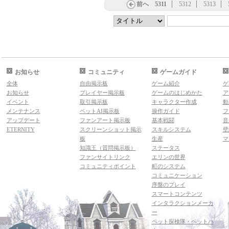
前へ
5311
5312
5313
お知らせ
コミュニティ
ゲームガイド
全体
自由掲示板
ゲーム紹介
ゲ
お知らせ
プレイヤー掲示板
ゲームのはじめかた
ア
イベント
取引掲示板
キャラクター作成
動
メンテナンス
ペットAI掲示板
操作ガイド
フ
アップデート
ファンアート掲示板
基本戦闘
音
ETERNITY
スクリーンショット掲示
スキルシステム
壁
板
生産
マ
知識王（質問掲示板）
ステータス
ファンサイトリンク
エリンの世界
コミュニティポイント
町のシステム
コミュニケーション
序盤のプレイ
スマートコンテンツ
インタラクションメーカ
ー
ペット探検隊・ペットハ