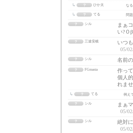
ひか太
なる
てる
問題
シル
まぁ
い?Ｏ
三途安岐
いつも
05/02
シル
名前の
FGmania
作っ
個人的
れま
てる
例え
シル
まぁ
05/02
シル
絶対
05/02