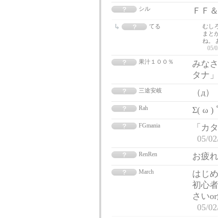
シル
ＦＦ＆
てる
むし
まと
ね。 
05/0
果汁１００％
みなさ
タナ
三途安岐
（д）
Rah
Σ( ω 
FGmania
「カ
05/02
RenRen
お疲れ
March
はじ
初心
さいo
05/02