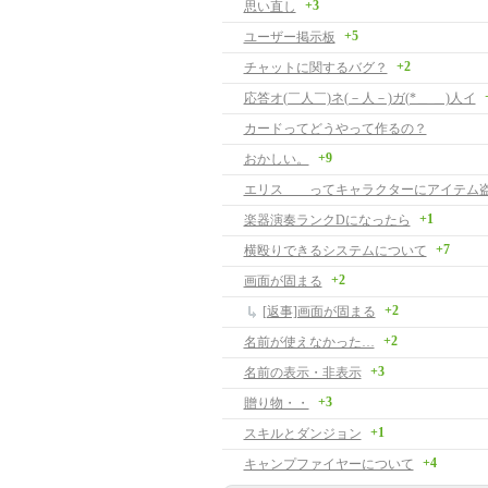
+3
思い直し
+5
ユーザー掲示板
+2
チャットに関するバグ？
応答オ(￣人￣)ネ(－人－)ガ(*＿ ＿)人イ
カードってどうやって作るの？
+9
おかしい。
エリス ってキャラクターにアイテム
+1
楽器演奏ランクDになったら
+7
横殴りできるシステムについて
+2
画面が固まる
+2
[返事]画面が固まる
+2
名前が使えなかった…
+3
名前の表示・非表示
+3
贈り物・・
+1
スキルとダンジョン
+4
キャンプファイヤーについて