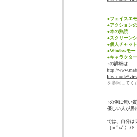
●フェイスエ
●アクション
●本の熟読
●スクリーン
●個人チャッ
●Windowモー
●キャラクタ
↑の詳細は
http://www.mabi
bbs_mode=vie
を参照してく
↑の例に無い
優しい人が居
では、自分は
（＝ﾟωﾟ）ﾉｼ