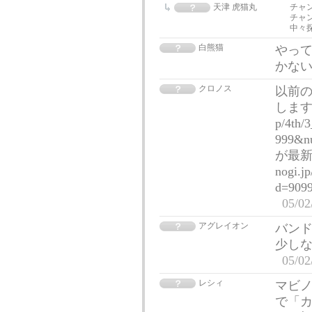
天津 虎猫丸
チャ
チャ
中々
白熊猫
やって
かな
クロノス
以前
しますが
p/4th/
999&n
が最新（
nogi.j
d=909
05/02
アグレイオン
バン
少し
05/02
レシィ
マビノ
で「