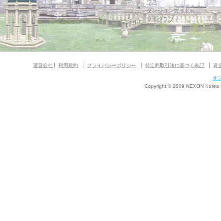
ウス
ダンジョンガイド
マギグラフィ
運営会社
利用規約
プライバシーポリシー
特定商取引法に基づく表記
資
オ
Copyright © 2009 NEXON Korea Co