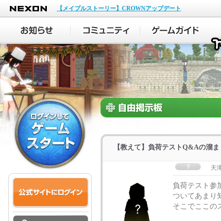
NEXON
【メイプルストーリー】CROWNアップデート
【教えて】負荷テストQ&Aの溜ま
天津
負荷テスト参
ついてあまり
そこでここの