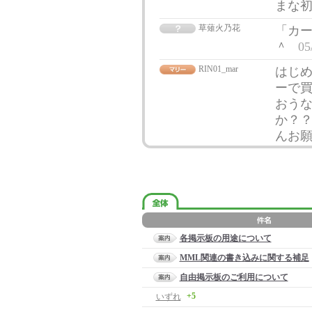
まな
草薙火乃花
「カ
＾
05
RIN01_mar
はじめ
ーで買
おう
か？
んお願
各掲示板の用途について
MML関連の書き込みに関する補足
自由掲示板のご利用について
+5
いずれ