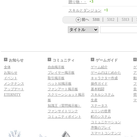
+3
贈り物・・
+1
スキルとダンジョン
前へ
5311
5312
5313
お知らせ
コミュニティ
ゲームガイド
全体
自由掲示板
ゲーム紹介
ゲ
お知らせ
プレイヤー掲示板
ゲームのはじめかた
ア
イベント
取引掲示板
キャラクター作成
動
メンテナンス
ペットAI掲示板
操作ガイド
フ
アップデート
ファンアート掲示板
基本戦闘
音
ETERNITY
スクリーンショット掲示
スキルシステム
壁
板
生産
マ
知識王（質問掲示板）
ステータス
ファンサイトリンク
エリンの世界
コミュニティポイント
町のシステム
コミュニケーション
序盤のプレイ
スマートコンテンツ