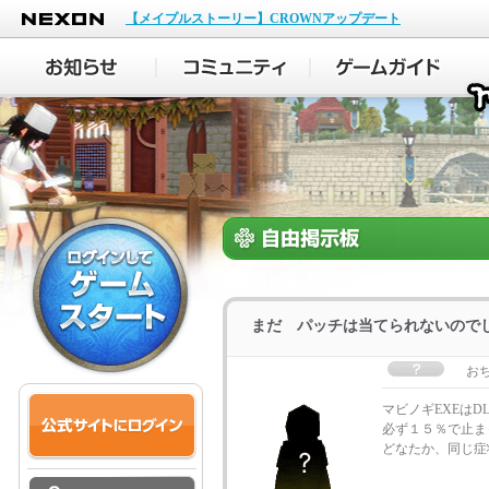
NEXON
【メイプルストーリー】CROWNアップデート
まだ パッチは当てられないので
お
マビノギEXEは
必ず１５％で止ま
どなたか、同じ症