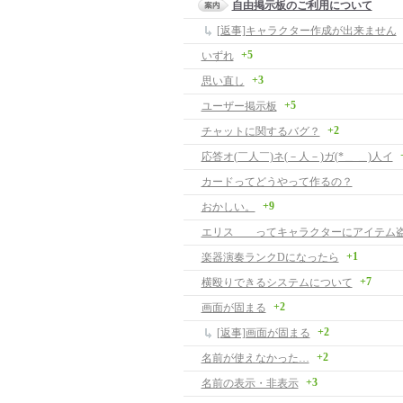
自由掲示板のご利用について
[返事]キャラクター作成が出来ません
+5
いずれ
+3
思い直し
+5
ユーザー掲示板
+2
チャットに関するバグ？
応答オ(￣人￣)ネ(－人－)ガ(*＿ ＿)人イ
カードってどうやって作るの？
+9
おかしい。
エリス ってキャラクターにアイテム
+1
楽器演奏ランクDになったら
+7
横殴りできるシステムについて
+2
画面が固まる
+2
[返事]画面が固まる
+2
名前が使えなかった…
+3
名前の表示・非表示