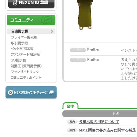
RenRen
インスト
RenRen
考えられ
やして再
いている
ルが壊れ
ましたけ
各掲示板の用途について
MML関連の書き込みに関する補足