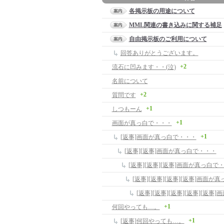
各掲示板の用途について
MML関連の書き込みに関する補足
自由掲示板のご利用について
回答ありがとうございます。
+2
流石に凹みます・・(泣)
名前について
+2
質問です
+1
しつもーん
+1
画面が真っ白で・・・
+1
[返事]画面が真っ白で・・・
[返事][返事]画面が真っ白で・・・
[返事][返事][返事]画面が真っ白で
[返事][返事][返事][返事]画面が
[返事][返事][返事][返事][返
+1
何回やっても…。
+1
[返事]何回やっても…。