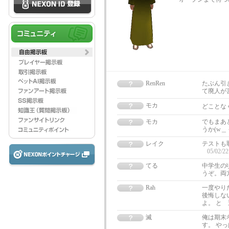
RenRen
たぶん引
て廃人が言
モカ
どことな
モカ
でもまあ
うか(w＿－
レイク
テストも
05/02/22
てる
中学生の
うぞ。両
Rah
一度やり
後悔しな
よ。 と 
滅
俺は期末
す。 や