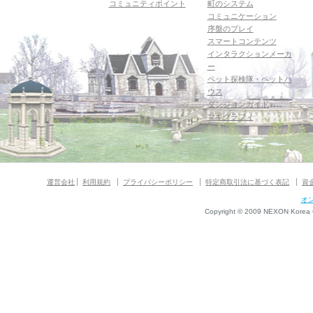
コミュニティポイント
町のシステム
コミュニケーション
序盤のプレイ
スマートコンテンツ
インタラクションメーカ
ー
ペット探検隊・ペットハ
ウス
ダンジョンガイド
マギグラフィ
運営会社
利用規約
プライバシーポリシー
特定商取引法に基づく表記
資
オ
Copyright © 2009 NEXON Korea Co