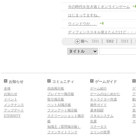
+
今の時代を生き抜くオンラインゲーム
はじまってますね。
+4
ウィンドウが、、
ディフェンススキル覚えたんだけど・・
前へ
5311
5312
5313
お知らせ
コミュニティ
ゲームガイド
全体
自由掲示板
ゲーム紹介
ゲ
お知らせ
プレイヤー掲示板
ゲームのはじめかた
ア
イベント
取引掲示板
キャラクター作成
動
メンテナンス
ペットAI掲示板
操作ガイド
フ
アップデート
ファンアート掲示板
基本戦闘
音
ETERNITY
スクリーンショット掲示
スキルシステム
壁
板
生産
マ
知識王（質問掲示板）
ステータス
ファンサイトリンク
エリンの世界