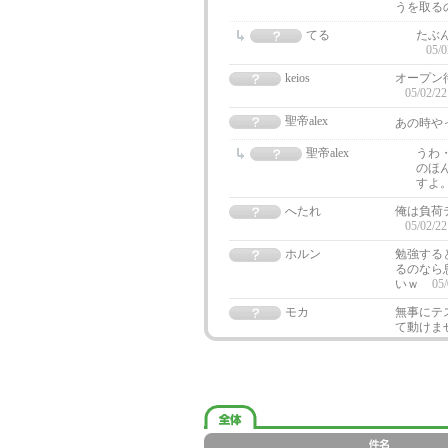
うを取る
てる
たぶ
05/0
keios
オープン
05/02/22
聖帝alex
あの時や
聖帝alex
うわ
のほ
すよ
へたれ
俺は負荷
05/02/22
ホルン
勉強する
るのなら
いｗ
05/
モカ
無事にテ
て動けませ