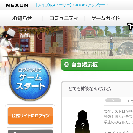
NEXON
【メイプルストーリー】CROWNアップデート
とても雑談なんだけど。
モ
負荷テスト日が見事
勉強を選ぶかテス
学生のみなさん、
オープンまで待つの