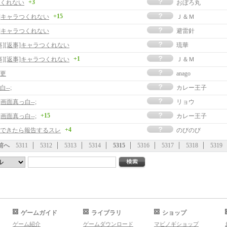
+3
くれない
おぼろ丸
+15
事]キャラつくれない
Ｊ＆Ｍ
事]キャラつくれない
避雷針
事][返事]キャラつくれない
琉華
+1
事][返事]キャラつくれない
Ｊ＆Ｍ
更
anago
--;
カレー王子
]画面真っ白--;
リョウ
+15
]画面真っ白--;
カレー王子
+4
できたら報告するスレ
のびのび
前へ
5311
5312
5313
5314
5315
5316
5317
5318
5319
ゲームガイド
ライブラリ
ショップ
ゲーム紹介
ゲームダウンロード
マビノギショップ