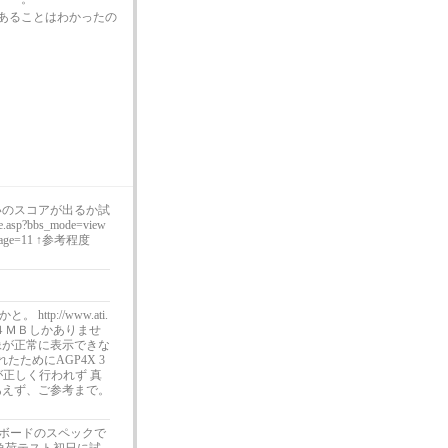
MB」であることはわかったの
いのスコアが出るか試
sp?bbs_mode=view
l&page=11 ↑参考程度
p://www.ati.
、メモリも４ＭＢしかありませ
像が正常に表示できな
ためにAGP4X 3
が正しく行われず 真
あえず、ご参考まで。
クボードのスペックで