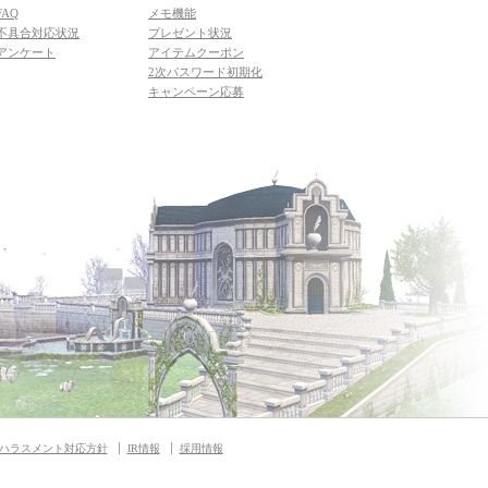
FAQ
メモ機能
不具合対応状況
プレゼント状況
アンケート
アイテムクーポン
2次パスワード初期化
キャンペーン応募
ハラスメント対応方針
IR情報
採用情報