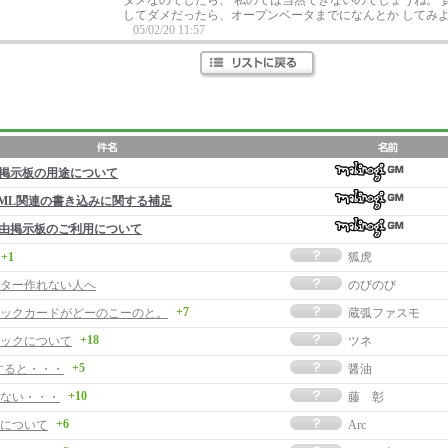
ダメなのでしたら、 私のでは当然できないのでしょうね。 
してダメだったら、オープンベータまでになんとか してみ
05/02/20 11:57
掲示板の用途について
ML関連の書き込みに関する補足
由掲示板のご利用について
+1
狐虎
ター作れない人へ
のびのび
+7
ックカードがどーのこーのと。
蔵弧ファスモ
+18
ックについて
ツネ
+5
動すると・・・
醤油
+10
ない・・・
藤 彰
+6
について
Arc