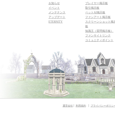
お知らせ
プレイヤー掲示板
イベント
取引掲示板
メンテナンス
ペットAI掲示板
アップデート
ファンアート掲示板
ETERNITY
スクリーンショット掲
板
知識王（質問掲示板）
ファンサイトリンク
コミュニティポイント
運営会社
利用規約
プライバシーポリシ