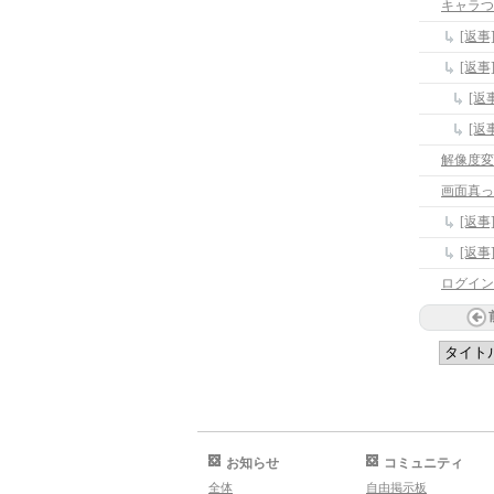
キャラつ
[返
[返
[返
[返
解像度変
画面真っ白
[返事
[返事
ログイン
お知らせ
コミュニティ
全体
自由掲示板