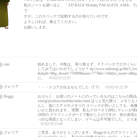
私のノートを調べると、「ATI RAGE Mobility P/M AGP2X ４
で
すが、このスペックで起動するのか知りたいのです。
よろしければ、教えてください。
お願いします。
rain
始めまして。今晩は。 取り敢えず、ＦＦベンチでどのくら
してみてはいかがでしょうか？ ttp://www.mabinogi.jp/4th/3_free.a
&depth=0&p_thread=776999&num=777&bc=10&list_mode=al
に。
05/02/19 22:07
クレリア
・・・スコアが出ませんでした（T T）
05/02/19 22:39
Boggy
おそらく、お使いのノートにのっているものはこちらの商品かと。 htt
com/jp/products/mobility/index.html ぱっと見た限り
んし、仮にＣＰＵやメモリの スペックが高いとしても、画
いかと思われます。 実際、私もクローズドβ時にマシンが壊れた
2MBの グラフィックボードで動かしたのですが、色の表現
っ白な画面となってしまい、ゲームは不可能でした。 とり
05/02/19 23:46
クレリア
ご意見、ありがとうございます。 Boggyさんのグラフィッ