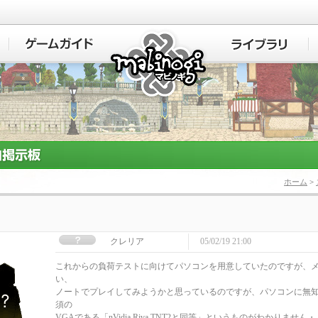
マビノギ
ホーム
>
クレリア
05/02/19 21:00
これからの負荷テストに向けてパソコンを用意していたのですが、
い、
ノートでプレイしてみようかと思っているのですが、パソコンに無
須の
VGAである「nVidia Riva TNT2と同等」というものがわかりません