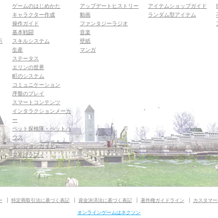
ゲームのはじめかた
アップデートヒストリー
アイテムショップガイド
キャラクター作成
動画
ランダム型アイテム
操作ガイド
ファンタジーラジオ
基本戦闘
音楽
示
スキルシステム
壁紙
生産
マンガ
ステータス
エリンの世界
町のシステム
コミュニケーション
序盤のプレイ
スマートコンテンツ
インタラクションメーカ
ー
ペット探検隊・ペットハ
ウス
ダンジョンガイド
マギグラフィ
ー
特定商取引法に基づく表記
資金決済法に基づく表記
著作権ガイドライン
カスタマー
オンラインゲームはネクソン