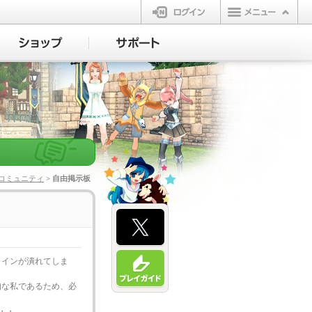
ログイン
コミュニティ
> 自由掲示板
メインが潰れてしま
知な私であるため、必
・・・。