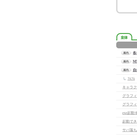
各
M
自
ﾌﾑﾌﾑ
キャラク
グラフィ
グラフィ
exe起
起動でき
サバ落ち