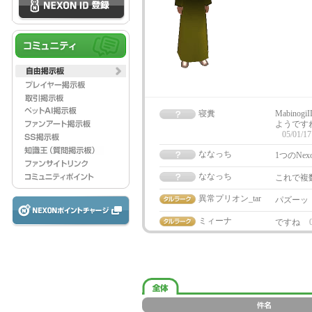
寝糞
Mabino
ようですね
05/01/17
ななっち
1つのNex
ななっち
これで複
異常プリオン_tar
パズーッ
ミィーナ
ですね