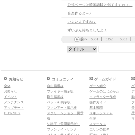
公式ページは韓国語版と似てますねぇ。
音楽作るど～♪
いよいよですねぇ
ずいぶん待ちましたよ！
前へ
5351
5352
5353
お知らせ
コミュニティ
ゲームガイド
全体
自由掲示板
ゲーム紹介
ゲ
お知らせ
プレイヤー掲示板
ゲームのはじめかた
ア
イベント
取引掲示板
キャラクター作成
動
メンテナンス
ペットAI掲示板
操作ガイド
フ
アップデート
ファンアート掲示板
基本戦闘
音
ETERNITY
スクリーンショット掲示
スキルシステム
壁
板
生産
マ
知識王（質問掲示板）
ステータス
ファンサイトリンク
エリンの世界
コミュニティポイント
町のシステム