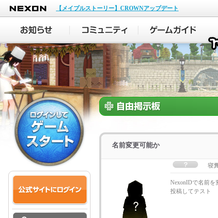
NEXON
【メイプルストーリー】CROWNアップデート
名前変更可能か
寝
NexonIDで名前
投稿してテスト