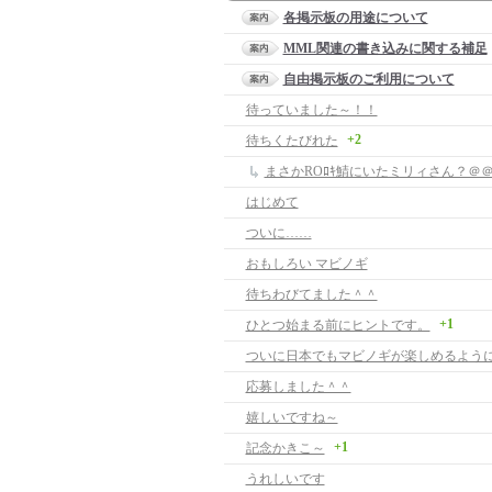
各掲示板の用途について
MML関連の書き込みに関する補足
自由掲示板のご利用について
待っていました～！！
+2
待ちくたびれた
まさかROﾛｷ鯖にいたミリィさん？＠
はじめて
ついに……
おもしろい マビノギ
待ちわびてました＾＾
+1
ひとつ始まる前にヒントです。
応募しました＾＾
嬉しいですね～
+1
記念かきこ～
うれしいです