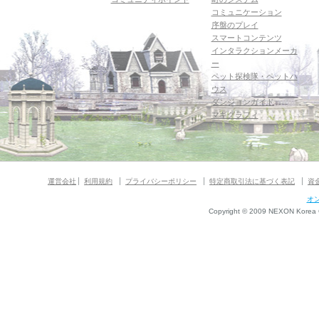
コミュニケーション
序盤のプレイ
スマートコンテンツ
インタラクションメーカ
ー
ペット探検隊・ペットハ
ウス
ダンジョンガイド
マギグラフィ
運営会社
利用規約
プライバシーポリシー
特定商取引法に基づく表記
資
オ
Copyright © 2009 NEXON Korea Co