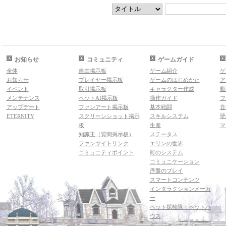
お知らせ
コミュニティ
ゲームガイド
全体
自由掲示板
ゲーム紹介
ゲ
お知らせ
プレイヤー掲示板
ゲームのはじめかた
ア
イベント
取引掲示板
キャラクター作成
動
メンテナンス
ペットAI掲示板
操作ガイド
フ
アップデート
ファンアート掲示板
基本戦闘
音
ETERNITY
スクリーンショット掲示
スキルシステム
壁
板
生産
マ
知識王（質問掲示板）
ステータス
ファンサイトリンク
エリンの世界
コミュニティポイント
町のシステム
コミュニケーション
序盤のプレイ
スマートコンテンツ
インタラクションメーカ
ー
ペット探検隊・ペットハ
ウス
ダンジョンガイド