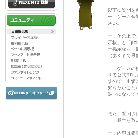
以下に質問を
一．ゲーム全
さい。
一．その上で
示板」と「β
ー掲示板を、
（あくまで最
一．ゲームの
する公式HP
すので、まず
知りたいこと
調べになって
また、質問さ
一．相手を敬
一．内容は簡