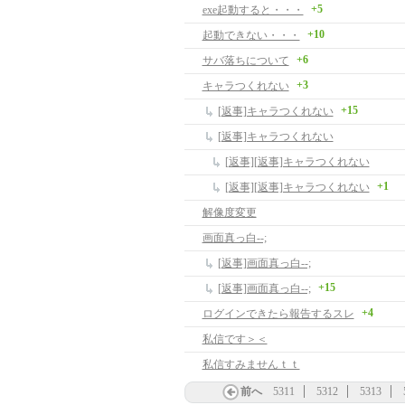
+5
exe起動すると・・・
+10
起動できない・・・
+6
サバ落ちについて
+3
キャラつくれない
+15
[返事]キャラつくれない
[返事]キャラつくれない
[返事][返事]キャラつくれない
+1
[返事][返事]キャラつくれない
解像度変更
画面真っ白--;
[返事]画面真っ白--;
+15
[返事]画面真っ白--;
+4
ログインできたら報告するスレ
私信です＞＜
私信すみませんｔｔ
前へ
5311
5312
5313