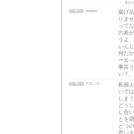
るか
sutefann
揚げ
りま
って
の差
うよ
いん
何だ
ー云
事言
い？
クロノス
私個
いでは
しまう
どう
し合
とを望
とつ
思いま