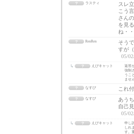
ラスティ
スレ立
こう言
さん
を見
ね・
RenRen
そう
すが
05/02
えびキャット
返答
強制
うこ
ませ
なすび
これ
なすび
あうち
自己
05/02
えびキャット
申し
しれ
す。