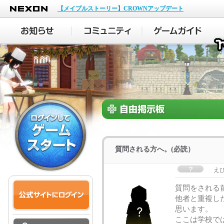
NEXON
【メイプルストーリー】CROWNアップデート
質問される方へ。(必読）
え
質問をされる
他者と重複し
思います。
ここは学校で