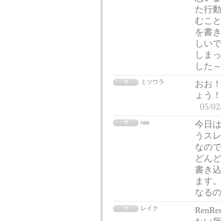
た行動
むこと
を書
しいで
しまっ
した
ミツウラ
おお
ょう！
05/02
rain
今日は
うスレ
なの
どんど
書き
ます。
なるの
レイク
Ren