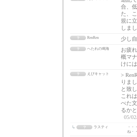
合、低
た、
規に立
しま
RenRen
少し
へたれの鳴海
お疲れ
概マナ
けには
えびキャット
> R
りま
と致し
これ
べた
るか
05/02
ラスティ
・・
ね・