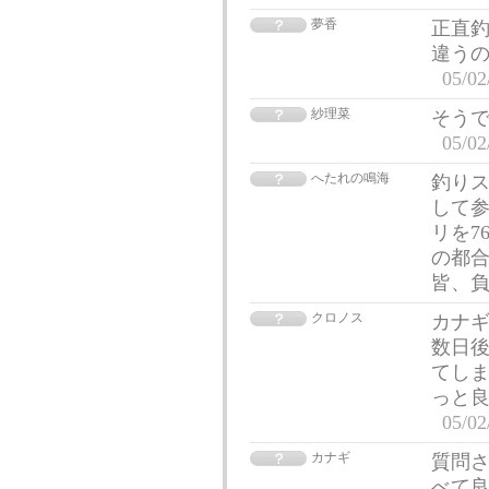
夢香
正直釣
違う
05/02
紗理菜
そうで
05/02
へたれの鳴海
釣りス
して
リを7
の都
皆、負
クロノス
カナギ
数日後
てしま
っと
05/02
カナギ
質問
べて