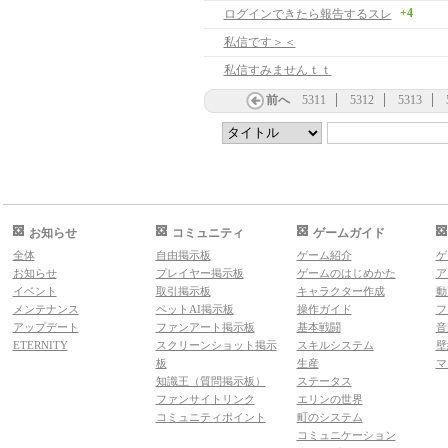
+4
ログインできたら報告するスレ
私信です＞＜
私信すみませんｔｔ
前へ
5311
5312
5313
お知らせ
コミュニティ
ゲームガイド
全体
自由掲示板
ゲーム紹介
ゲ
お知らせ
プレイヤー掲示板
ゲームのはじめかた
ア
イベント
取引掲示板
キャラクター作成
動
メンテナンス
ペットAI掲示板
操作ガイド
フ
アップデート
ファンアート掲示板
基本戦闘
音
ETERNITY
スクリーンショット掲示
スキルシステム
壁
板
生産
マ
知識王（質問掲示板）
ステータス
ファンサイトリンク
エリンの世界
コミュニティポイント
町のシステム
コミュニケーション