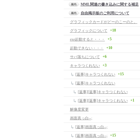
MML関連の書き込みに関する補足
自由掲示板のご利用について
グラフィックカードがどーのこーのと。
+18
グラフィックについて
+5
exe起動すると・・・
+10
起動できない・・・
+6
サバ落ちについて
+3
キャラつくれない
+15
[返事]キャラつくれない
[返事]キャラつくれない
[返事][返事]キャラつくれない
+1
[返事][返事]キャラつくれない
解像度変更
画面真っ白--;
[返事]画面真っ白--;
+15
[返事]画面真っ白--;