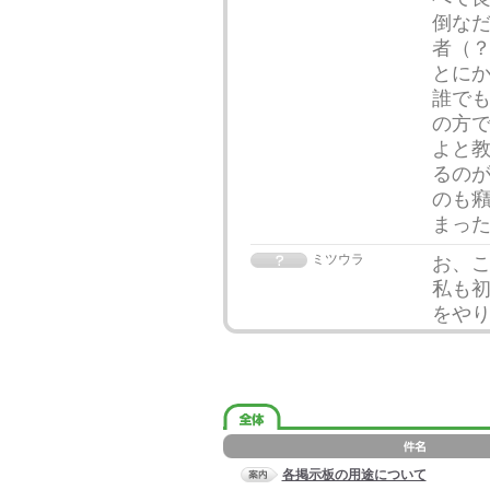
倒なだ
者（
とに
誰で
の方
よと教
るの
のも癪
まっ
ミツウラ
お、
私も初
をや
各掲示板の用途について