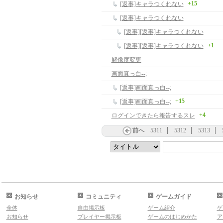
+15
[返事]キャラつくれない
[返事]キャラつくれない
[返事][返事]キャラつくれない
+1
[返事][返事]キャラつくれない
解像度変更
画面真っ白--;
[返事]画面真っ白--;
+15
[返事]画面真っ白--;
+4
ログインできたら報告するスレ
前へ
5311
5312
5313
お知らせ
コミュニティ
ゲームガイド
全体
自由掲示板
ゲーム紹介
ゲ
お知らせ
プレイヤー掲示板
ゲームのはじめかた
ア