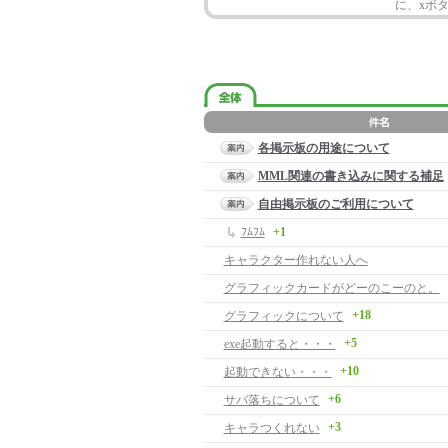
に、xボ
各掲示板の用途について
MML関連の書き込みに関する補足
自由掲示板のご利用について
ﾌﾑﾌﾑ
+1
キャラクター作れない人へ
グラフィックカードがどーのこーのと。
+18
グラフィックについて
+5
exe起動すると・・・
+10
起動できない・・・
+6
サバ落ちについて
+3
キャラつくれない