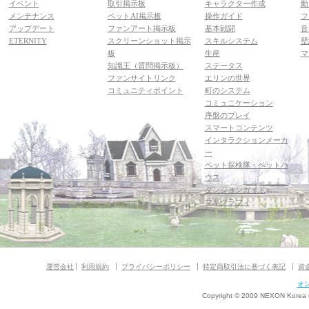
イベント
取引掲示板
キャラクター作成
動
メンテナンス
ペットAI掲示板
操作ガイド
フ
アップデート
ファンアート掲示板
基本戦闘
音
ETERNITY
スクリーンショット掲示
スキルシステム
壁
板
生産
マ
知識王（質問掲示板）
ステータス
ファンサイトリンク
エリンの世界
コミュニティポイント
町のシステム
コミュニケーション
序盤のプレイ
スマートコンテンツ
インタラクションメーカ
ー
ペット探検隊・ペットハ
ウス
ダンジョンガイド
マギグラフィ
運営会社
利用規約
プライバシーポリシー
特定商取引法に基づく表記
資
オ
Copyright © 2009 NEXON Korea Co