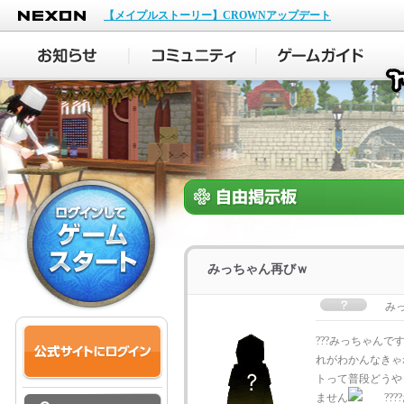
NEXON
【メイプルストーリー】CROWNアップデート
みっちゃん再びｗ
み
???みっちゃんで
れがわかんなきゃ
トって普段どうや
ません
????お