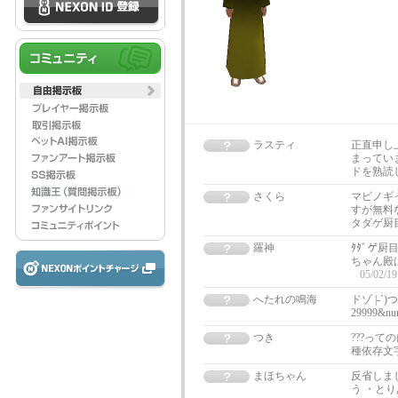
ラスティ
正直申し
まってい
ドを熟読
さくら
マビノギ
すが無料
タダゲ厨
羅神
ﾀﾀﾞゲ
ちゃん殿
05/02/19
へたれの鳴海
ドゾ |-`)つ[
29999&nu
つき
???っ
種依存文
まほちゃん
反省しま
う ・と