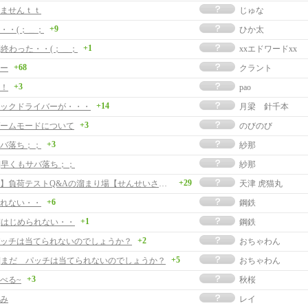
ませんｔｔ
じゅな
+9
・・(；＿；
ひか太
+1
]終わった・・(；＿；
xxエドワードxx
+68
ー
クラント
+3
！
pao
+14
ックドライバーが・・・
月梁 針千本
+3
ームモードについて
のびのび
+3
バ落ち；；
紗那
事]早くもサバ落ち；；
紗那
+29
【教えて】負荷テストQ&Aの溜まり場【せんせいさん】
天津 虎猫丸
+6
れない・・
鋼鉄
+1
事]はじめられない・・
鋼鉄
+2
ッチは当てられないのでしょうか？
おちゃわん
+5
事]まだ パッチは当てられないのでしょうか？
おちゃわん
+3
べる~
秋桜
み
レイ