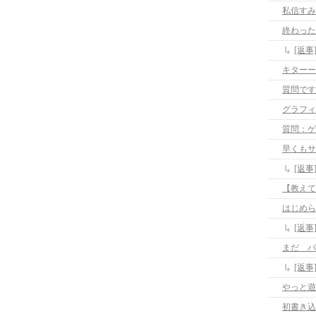
私信すみ
終わった
[返事
キターー
質問です
グラフィ
質問：ゲ
早くもサ
[返
はじめら
[返
まだ パ
[返
やっと遊
初書き込