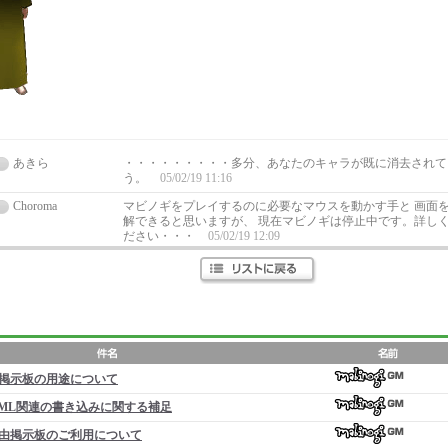
あきら
・・・・・・・・・多分、あなたのキャラが既に消去されて
う。
05/02/19 11:16
Choroma
マビノギをプレイするのに必要なマウスを動かす手と 画面
解できると思いますが、 現在マビノギは停止中です。詳し
ださい・・・
05/02/19 12:09
掲示板の用途について
ML関連の書き込みに関する補足
由掲示板のご利用について