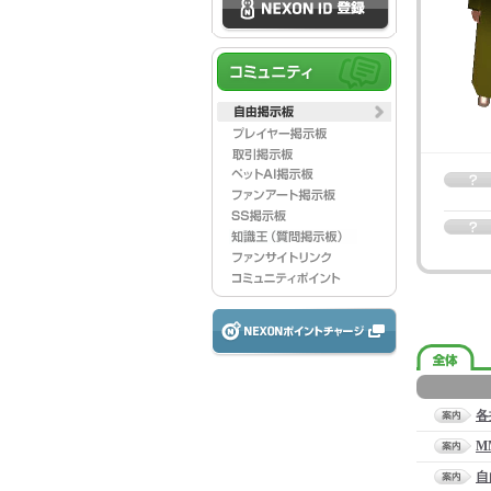
各
M
自