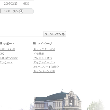
2005/02/25
6836
5320
次へ
ページトップへ
サポート
マイページ
お問い合わせ
キャラクター設定
FAQ
メモ機能
不具合対応状況
プレゼント状況
アンケート
アイテムクーポン
2次パスワード初期化
キャンペーン応募