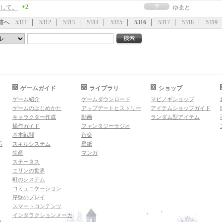
+2
して。
ゆゑと
前へ
5311
5312
5313
5314
5315
5316
5317
5318
5319
ゲームガイド
ライブラリ
ショップ
ゲーム紹介
ゲームダウンロード
マビノギショップ
ゲームのはじめかた
アップデートヒストリー
アイテムショップガイド
キャラクター作成
動画
ランダム型アイテム
操作ガイド
ファンタジーラジオ
基本戦闘
音楽
示
スキルシステム
壁紙
生産
マンガ
ステータス
エリンの世界
町のシステム
コミュニケーション
序盤のプレイ
スマートコンテンツ
インタラクションメーカ