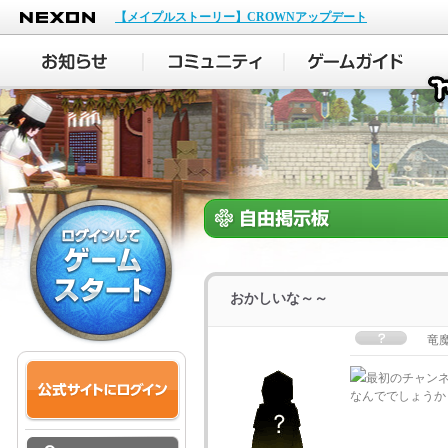
NEXON
【メイプルストーリー】CROWNアップデート
おかしいな～～
竜
最初のチャン
なんででしょうか