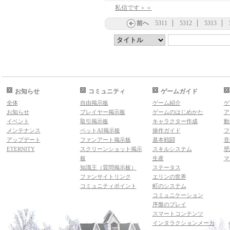
私信です＞＜
前へ
5311
5312
5313
お知らせ
コミュニティ
ゲームガイド
全体
自由掲示板
ゲーム紹介
ゲ
お知らせ
プレイヤー掲示板
ゲームのはじめかた
ア
イベント
取引掲示板
キャラクター作成
動
メンテナンス
ペットAI掲示板
操作ガイド
フ
アップデート
ファンアート掲示板
基本戦闘
音
ETERNITY
スクリーンショット掲示
スキルシステム
壁
板
生産
マ
知識王（質問掲示板）
ステータス
ファンサイトリンク
エリンの世界
コミュニティポイント
町のシステム
コミュニケーション
序盤のプレイ
スマートコンテンツ
インタラクションメーカ