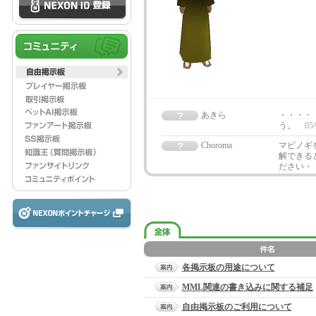
あきら
・・・・
う。
05/
Choroma
マビノギ
解できる
ださい・
各掲示板の用途について
MML関連の書き込みに関する補足
自由掲示板のご利用について