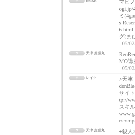
RenRen
マビノギ
ogi.j
ミ(4gam
s Rese
6.h
グ(まびなび
05/02
天津 虎猫丸
Ren
MO講座 
05/02
レイク
>天津
den
サイト
tp://
スキル
www.ge
r/com
天津 虎猫丸
+殺人木刀