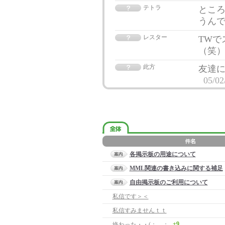
テトラ
とこ
うんで
レスター
TWで
（笑
此方
友達
05/02
各掲示板の用途について
MML関連の書き込みに関する補足
自由掲示板のご利用について
私信です＞＜
私信すみませんｔｔ
+9
終わった・・(；＿；