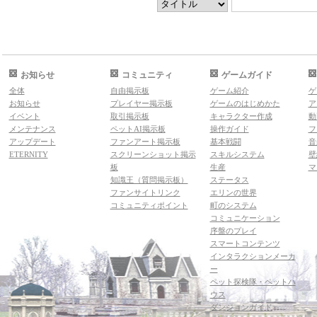
お知らせ
コミュニティ
ゲームガイド
全体
自由掲示板
ゲーム紹介
ゲ
お知らせ
プレイヤー掲示板
ゲームのはじめかた
ア
イベント
取引掲示板
キャラクター作成
動
メンテナンス
ペットAI掲示板
操作ガイド
フ
アップデート
ファンアート掲示板
基本戦闘
音
ETERNITY
スクリーンショット掲示
スキルシステム
壁
板
生産
マ
知識王（質問掲示板）
ステータス
ファンサイトリンク
エリンの世界
コミュニティポイント
町のシステム
コミュニケーション
序盤のプレイ
スマートコンテンツ
インタラクションメーカ
ー
ペット探検隊・ペットハ
ウス
ダンジョンガイド