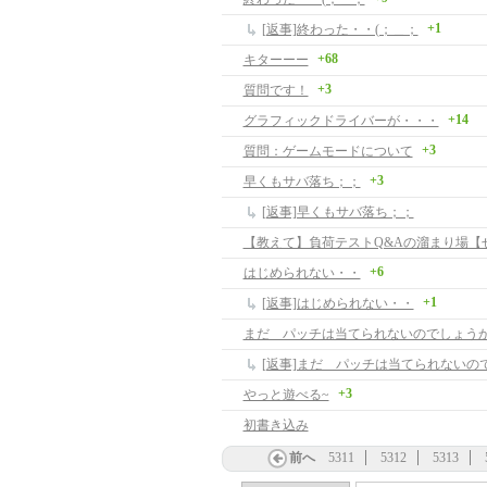
+1
[返事]終わった・・(；＿；
+68
キターーー
+3
質問です！
+14
グラフィックドライバーが・・・
+3
質問：ゲームモードについて
+3
早くもサバ落ち；；
[返事]早くもサバ落ち；；
+6
はじめられない・・
+1
[返事]はじめられない・・
まだ パッチは当てられないのでしょう
[返事]まだ パッチは当てられないの
+3
やっと遊べる~
初書き込み
前へ
5311
5312
5313