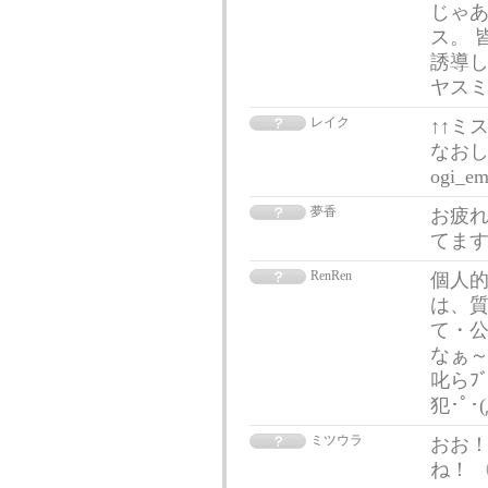
じゃあ
ス。 
誘導し
ヤスミ
レイク
↑↑ミ
なおし E
ogi_e
夢香
お疲れ
てま
RenRen
個人
は、質
て・
なぁ～
叱らﾌﾞ
犯･ﾟ･
ミツウラ
おお！
ね！