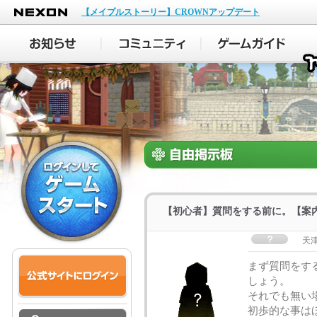
NEXON
【メイプルストーリー】CROWNアップデート
【初心者】質問をする前に。【案内(
天津
まず質問をする
しょう。
それでも無い
初歩的な事は