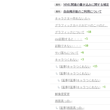
MML関連の書き込みに関する補足
自由掲示板のご利用について
キャラクター作れない人へ
グラフィックカードがどーのこーのと。
+18
グラフィックについて
+5
exe起動すると・・・
+10
起動できない・・・
+6
サバ落ちについて
+3
キャラつくれない
+15
[返事]キャラつくれない
[返事]キャラつくれない
[返事][返事]キャラつくれない
+1
[返事][返事]キャラつくれない
解像度変更
画面真っ白--;
[返事]画面真っ白--;