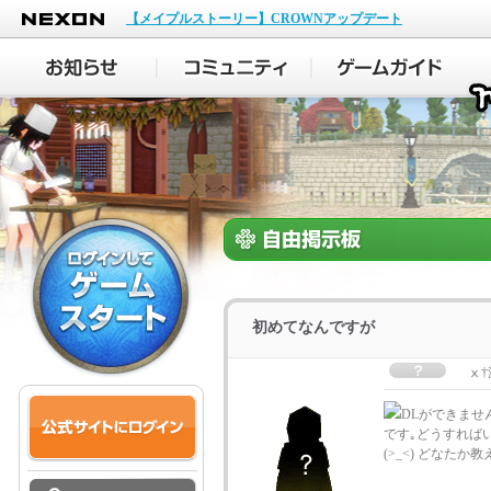
NEXON
【メイプルストーリー】CROWNアップデート
初めてなんですが
ⅹ†
DLができませ
です｡どうすれば
(>_<) どなたか教え