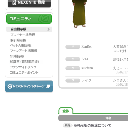
RenRen
大変残念
スレだけで
シロ
以後レス
sutefann
えぇ～～
05/02/17
レイク
シロさんは言い方
05/02/18
各掲示板の用途について