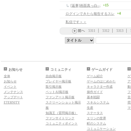
+15
[返事]画面真っ白--;
+4
ログインできたら報告するスレ
私信です＞＜
前へ
5311
5312
5313
お知らせ
コミュニティ
ゲームガイド
全体
自由掲示板
ゲーム紹介
ゲ
お知らせ
プレイヤー掲示板
ゲームのはじめかた
ア
イベント
取引掲示板
キャラクター作成
動
メンテナンス
ペットAI掲示板
操作ガイド
フ
アップデート
ファンアート掲示板
基本戦闘
音
ETERNITY
スクリーンショット掲示
スキルシステム
壁
板
生産
マ
知識王（質問掲示板）
ステータス
ファンサイトリンク
エリンの世界
コミュニティポイント
町のシステム
コミュニケーション