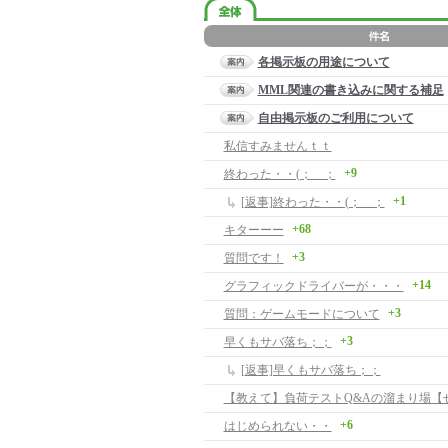
各掲示板の用途について
MML関連の書き込みに関する補足
自由掲示板のご利用について
私信すみませんｔｔ
+9
終わった・・(；＿；
+1
[返事]終わった・・(；＿；
+68
キターーー
+3
質問です！
+14
グラフィックドライバーが・・・
+3
質問：ゲームモードについて
+3
早くもサバ落ち；；
[返事]早くもサバ落ち；；
+6
はじめられない・・