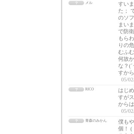
メル
すいま
た； 
のソ
まいま
で防
もら
りの危
むふ
何故
な？(
すか
05/02
RICO
はじめ
すがス
から
05/02
青森のみかん
僕もや
個！ 