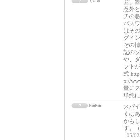
もにゅ
お、親
意外と
チの
パスワ
はその
グイ
その情
記の
や、
フトが
式 http
p://ww
量に
単純
RenRen
スパ
くはあ
かもし
す。（
05/02