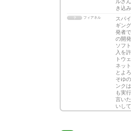
ルさん
き込
フィアネル
スパイ
ギン
発者
の開発
ソフ
入を許
トウ
ネッ
とよ
そゆ
ンクは
も実行
言いた
いし