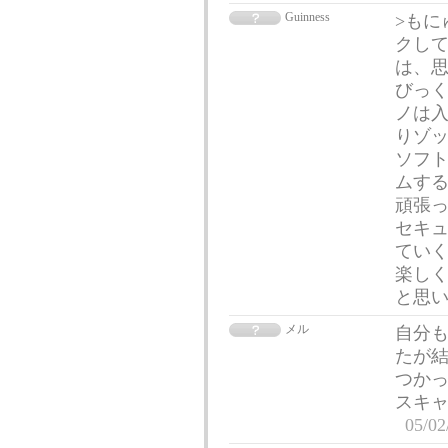
Guinness
>もに
クして
は、
びっく
ノは
りゾッ
ソフ
ムする
頑張
セキュ
ていく
楽しく
と思
メル
自分も
たが結
つかっ
スキャ
05/02