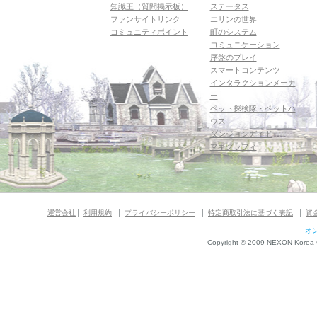
知識王（質問掲示板）
ステータス
ファンサイトリンク
エリンの世界
コミュニティポイント
町のシステム
コミュニケーション
序盤のプレイ
スマートコンテンツ
インタラクションメーカ
ー
ペット探検隊・ペットハ
ウス
ダンジョンガイド
マギグラフィ
運営会社
利用規約
プライバシーポリシー
特定商取引法に基づく表記
資
オ
Copyright © 2009 NEXON Korea Co