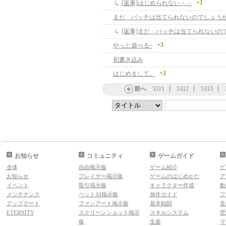
+1
[返事]はじめられない・・
まだ パッチは当てられないのでしょう
[返事]まだ パッチは当てられないの
+3
やっと遊べる~
初書き込み
+2
はじめまして。
前へ
5311
5312
5313
お知らせ
コミュニティ
ゲームガイド
全体
自由掲示板
ゲーム紹介
ゲ
お知らせ
プレイヤー掲示板
ゲームのはじめかた
ア
イベント
取引掲示板
キャラクター作成
動
メンテナンス
ペットAI掲示板
操作ガイド
フ
アップデート
ファンアート掲示板
基本戦闘
音
ETERNITY
スクリーンショット掲示
スキルシステム
壁
板
生産
マ