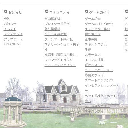
お知らせ
コミュニティ
ゲームガイド
全体
自由掲示板
ゲーム紹介
ゲ
お知らせ
プレイヤー掲示板
ゲームのはじめかた
ア
イベント
取引掲示板
キャラクター作成
動
メンテナンス
ペットAI掲示板
操作ガイド
フ
アップデート
ファンアート掲示板
基本戦闘
音
ETERNITY
スクリーンショット掲示
スキルシステム
壁
板
生産
マ
知識王（質問掲示板）
ステータス
ファンサイトリンク
エリンの世界
コミュニティポイント
町のシステム
コミュニケーション
序盤のプレイ
スマートコンテンツ
インタラクションメーカ
ー
ペット探検隊・ペットハ
ウス
ダンジョンガイド
マギグラフィ