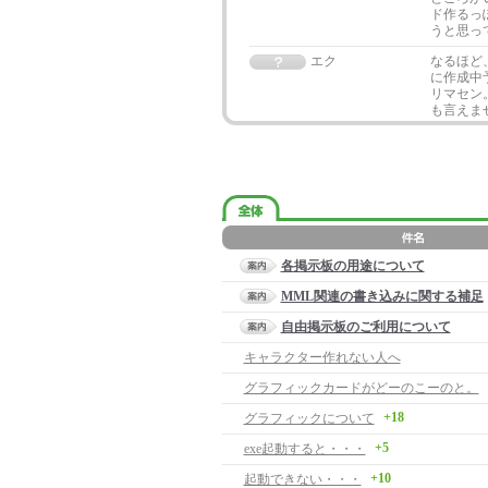
ド作るっ
うと思っ
エク
なるほど
に作成中
リマセン
も言えま
各掲示板の用途について
MML関連の書き込みに関する補足
自由掲示板のご利用について
キャラクター作れない人へ
グラフィックカードがどーのこーのと。
+18
グラフィックについて
+5
exe起動すると・・・
+10
起動できない・・・