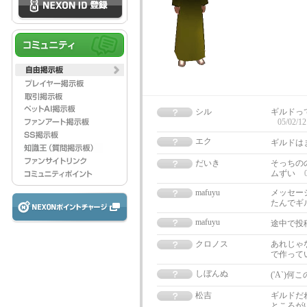
シル
ギルドっ
05/02/12
エク
ギルドは
だいき
そっちの
ムずい
mafuyu
メッセー
たんでギ
mafuyu
途中で投
クロノス
あれじゃ
で作って
しぼんぬ
('A`)
松吉
ギルドだ
ところが