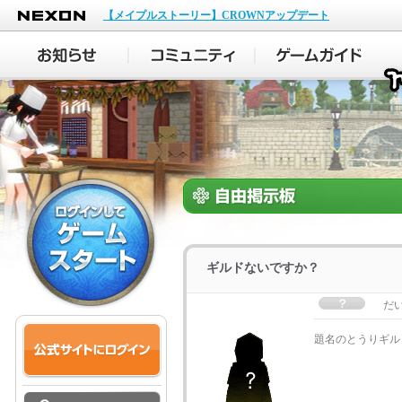
NEXON
【メイプルストーリー】CROWNアップデート
ギルドないですか？
だ
題名のとうりギル