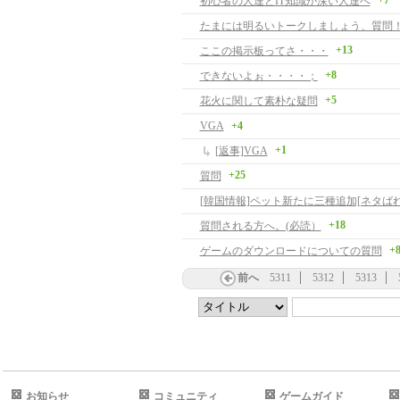
+7
初心者の人達とIT知識が深い人達へ
たまには明るいトークしましょう、質問
+13
ここの掲示板ってさ・・・
+8
できないよぉ・・・・；
+5
花火に関して素朴な疑問
VGA
+4
+1
[返事]VGA
+25
質問
[韓国情報]ペット新たに三種追加[ネタばれ
+18
質問される方へ。(必読）
+
ゲームのダウンロードについての質問
前へ
5311
5312
5313
お知らせ
コミュニティ
ゲームガイド