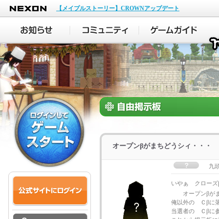
NEXON
【メイプルストーリー】CROWNアップデート
オープンβがまちどうシィ・・・
九
いやぁ クロー
オープンβがま
俺以外の Ｃβに
当選者の Ｃβに