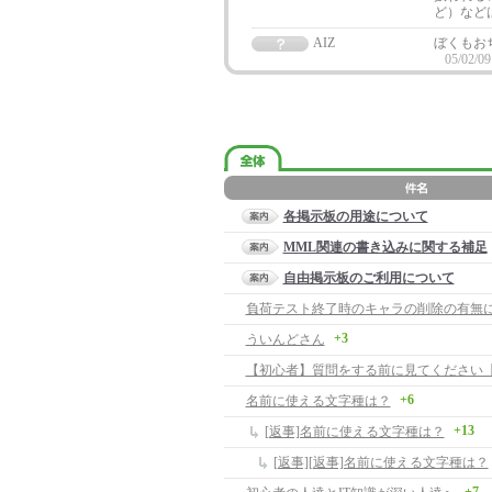
ど）など
AIZ
ぼくもお
05/02/09
各掲示板の用途について
MML関連の書き込みに関する補足
自由掲示板のご利用について
負荷テスト終了時のキャラの削除の有無
+3
ういんどさん
【初心者】質問をする前に見てください【
+6
名前に使える文字種は？
+13
[返事]名前に使える文字種は？
[返事][返事]名前に使える文字種は？