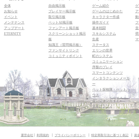
全体
自由掲示板
ゲーム紹介
ゲ
お知らせ
プレイヤー掲示板
ゲームのはじめかた
ア
イベント
取引掲示板
キャラクター作成
動
メンテナンス
ペットAI掲示板
操作ガイド
フ
アップデート
ファンアート掲示板
基本戦闘
音
ETERNITY
スクリーンショット掲示
スキルシステム
壁
板
生産
マ
知識王（質問掲示板）
ステータス
ファンサイトリンク
エリンの世界
コミュニティポイント
町のシステム
コミュニケーション
序盤のプレイ
スマートコンテンツ
インタラクションメーカ
ー
ペット探検隊・ペットハ
ウス
ダンジョンガイド
マギグラフィ
運営会社
利用規約
プライバシーポリシー
特定商取引法に基づく表記
資