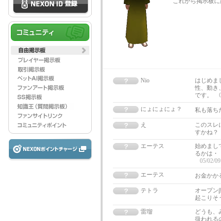
これから掲示板に
Nio
はじめま
性、動き
です。
にょにょにょ？
私も落ち
え
このスレ
すかね？
エーテス
始めまし
るかは・
05/02/09
エーテス
お金かか
テトラ
オープン
起こりそ
雷瑠
どうも、
扱われる