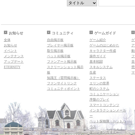
お知らせ
コミュニティ
ゲームガイド
全体
自由掲示板
ゲーム紹介
ゲ
お知らせ
プレイヤー掲示板
ゲームのはじめかた
ア
イベント
取引掲示板
キャラクター作成
動
メンテナンス
ペットAI掲示板
操作ガイド
フ
アップデート
ファンアート掲示板
基本戦闘
音
ETERNITY
スクリーンショット掲示
スキルシステム
壁
板
生産
マ
知識王（質問掲示板）
ステータス
ファンサイトリンク
エリンの世界
コミュニティポイント
町のシステム
コミュニケーション
序盤のプレイ
スマートコンテンツ
インタラクションメーカ
ー
ペット探検隊・ペットハ
ウス
ダンジョンガイド