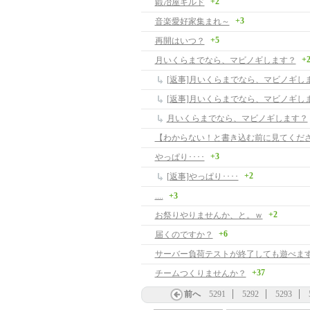
+2
鍛冶屋ギルド
+3
音楽愛好家集まれ～
+5
再開はいつ？
+
月いくらまでなら、マビノギします？
[返事]月いくらまでなら、マビノギし
[返事]月いくらまでなら、マビノギし
月いくらまでなら、マビノギします？
【わからない！と書き込む前に見てくだ
+3
やっぱり････
+2
[返事]やっぱり････
....
+3
+2
お祭りやりませんか、と。ｗ
+6
届くのですか？
サーバー負荷テストが終了しても遊べま
+37
チームつくりませんか？
前へ
5291
5292
5293