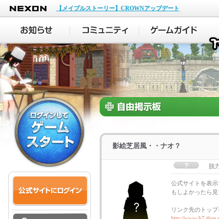
NEXON
【メイプルストーリー】CROWNアップデート
影絵芝居風・・ナオ？
脱
公式サイトを表示
もしよかったら見
リンク先のトップ
http://www.h7.dion.n