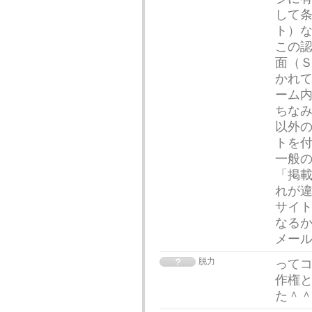
して
ト）な
この
面（
かれて
ーム
ちな
以外の
トを
一般
「掲載
れが
サイ
なるか
メー
脱力
って
作権
た＾＾