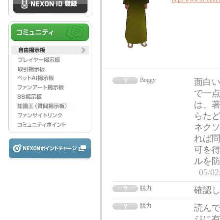
Boggy
面白
で一点
は、著
らた
ネク
れば問
可を得
ルを防
05/02
脱力
確認
脱力
読んで
ジに有