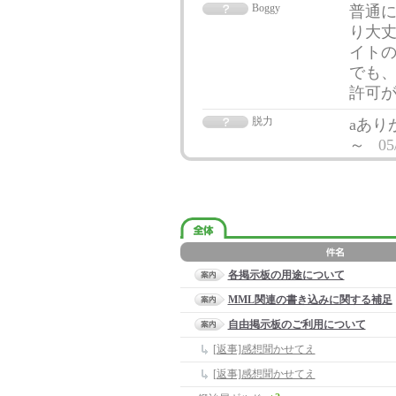
Boggy
普通
り大丈
イトの
でも、
許可
脱力
aあり
～
05
各掲示板の用途について
MML関連の書き込みに関する補足
自由掲示板のご利用について
[返事]感想聞かせてえ
[返事]感想聞かせてえ