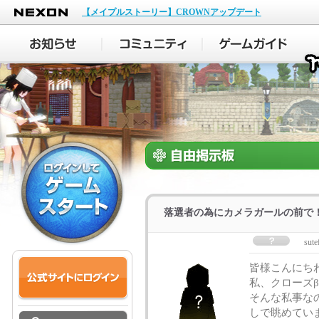
NEXON
【メイプルストーリー】CROWNアップデート
落選者の為にカメラガールの前で
sute
皆様こんにち
私、クローズ
そんな私事な
しで眺めてい