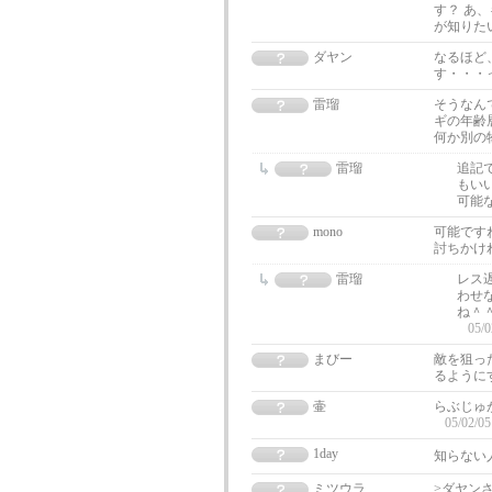
す？ あ
が知りた
ダヤン
なるほど
す・・・
雷瑠
そうなん
ギの年齢
何か別の
雷瑠
追記
もい
可能
mono
可能です
討ちかけ
雷瑠
レス
わせ
ね＾
05/0
まびー
敵を狙っ
るように
壷
らぶじゅ
05/02/05
1day
知らない
ミツウラ
>ダヤン