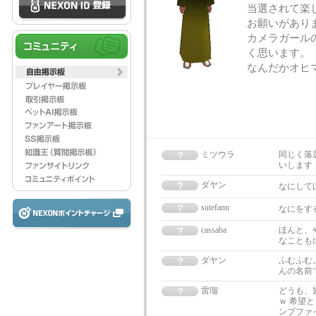
当選されて楽
お願いがあり
カメラガール
く思います。
なんだかオヒマ
ミツウラ
同じく落
いします
ダヤン
なにして
sutefann
なにをす
cassaba
ほんと、
なことも
ダヤン
ふむふむ
んの名前
雷瑠
どうも、
ｗ 希望
ンプファ