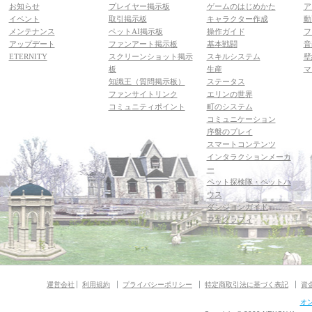
お知らせ
プレイヤー掲示板
ゲームのはじめかた
ア
イベント
取引掲示板
キャラクター作成
動
メンテナンス
ペットAI掲示板
操作ガイド
フ
アップデート
ファンアート掲示板
基本戦闘
音
ETERNITY
スクリーンショット掲示
スキルシステム
壁
板
生産
マ
知識王（質問掲示板）
ステータス
ファンサイトリンク
エリンの世界
コミュニティポイント
町のシステム
コミュニケーション
序盤のプレイ
スマートコンテンツ
インタラクションメーカ
ー
ペット探検隊・ペットハ
ウス
ダンジョンガイド
マギグラフィ
運営会社
利用規約
プライバシーポリシー
特定商取引法に基づく表記
資
オ