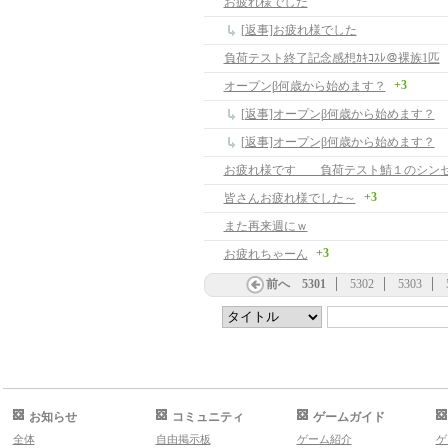
お疲れ様でした
[返事]お疲れ様でした
負荷テスト終了記念感想ｶｷｺｽﾚ＠裸族1匹
+3
オープンβ何歳から始めます？
[返事]オープンβ何歳から始めます？
[返事]オープンβ何歳から始めます？
お疲れ様です 負荷テスト鯖１のシン
+3
皆さんお疲れ様でした～
また再来週にｗ
+3
お疲れちゃーん
前へ
5301
5302
5303
お知らせ
コミュニティ
ゲームガイド
全体
自由掲示板
ゲーム紹介
ゲ