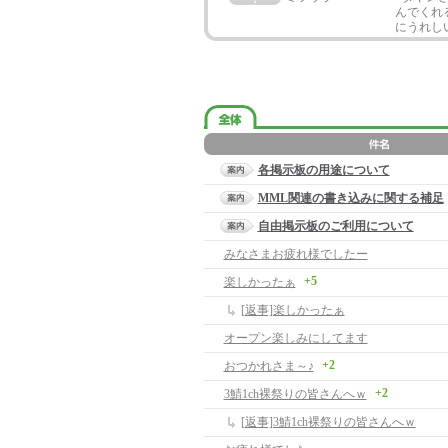
んでくれ
にうれし
各掲示板の用途について
MML関連の書き込みに関する補足
自由掲示板のご利用について
みなさまお疲れ様でしたー
+5
楽しかったぁ
[返事]楽しかったぁ
オープン楽しみにしてます
+2
おつかれさま～♪
+2
3鯖1ch裸祭りの皆さんへｗ
[返事]3鯖1ch裸祭りの皆さんへｗ