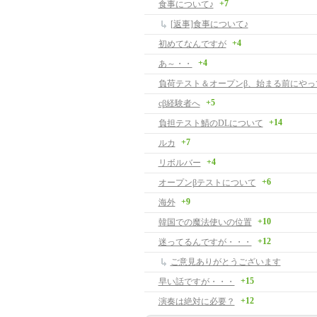
+7
食事について♪
[返事]食事について♪
+4
初めてなんですが
+4
あ～・・
負荷テスト＆オープンβ、始まる前にやっ
+5
cβ経験者へ
+14
負担テスト鯖のDLについて
+7
ルカ
+4
リボルバー
+6
オープンβテストについて
+9
海外
+10
韓国での魔法使いの位置
+12
迷ってるんですが・・・
ご意見ありがとうございます
+15
早い話ですが・・・
+12
演奏は絶対に必要？