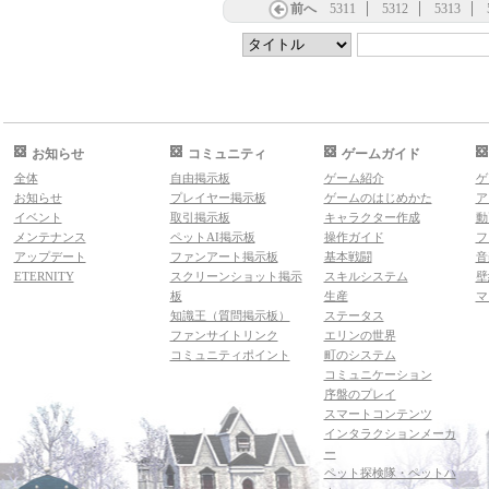
前へ
5311
5312
5313
お知らせ
コミュニティ
ゲームガイド
全体
自由掲示板
ゲーム紹介
ゲ
お知らせ
プレイヤー掲示板
ゲームのはじめかた
ア
イベント
取引掲示板
キャラクター作成
動
メンテナンス
ペットAI掲示板
操作ガイド
フ
アップデート
ファンアート掲示板
基本戦闘
音
ETERNITY
スクリーンショット掲示
スキルシステム
壁
板
生産
マ
知識王（質問掲示板）
ステータス
ファンサイトリンク
エリンの世界
コミュニティポイント
町のシステム
コミュニケーション
序盤のプレイ
スマートコンテンツ
インタラクションメーカ
ー
ペット探検隊・ペットハ