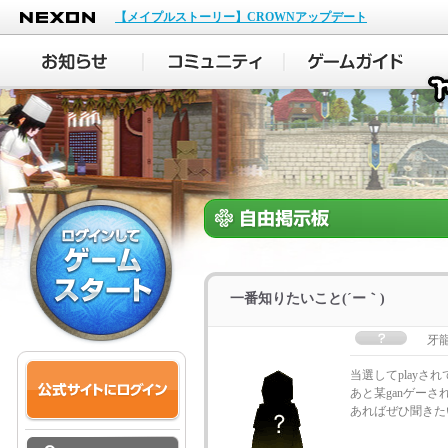
NEXON
【メイプルストーリー】CROWNアップデート
一番知りたいこと(´ー｀)
牙
当選してplayさ
あと某ganゲー
あればぜひ聞きた