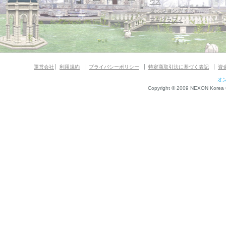
ウス
ダンジョンガイド
マギグラフィ
運営会社
利用規約
プライバシーポリシー
特定商取引法に基づく表記
資
オ
Copyright © 2009 NEXON Korea Co