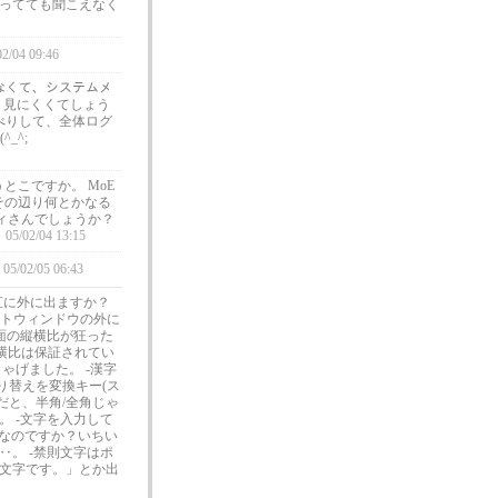
べってても聞こえなく
02/04 09:46
ゃなくて、システムメ
 見にくくてしょう
べりして、全体ログ
_^;
とこですか。 MoE
その辺り何とかなる
ィさんでしょうか？
05/02/04 13:15
05/02/05 06:43
直に外に出ますか？
アントウィンドウの外に
面の縦横比が狂った
横比は保証されてい
ゃげました。 -漢字
り替えを変換キー(ス
だと、半角/全角じゃ
。 -文字を入力して
能なのですか？いちい
。 -禁則文字はポ
文字です。」とか出