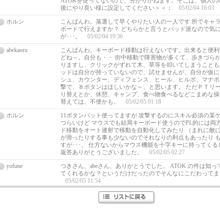
ATOKを使ってないので、分かりかねます。そこは、個人の
後にやり良い様に設定してください＞＜；
05/02/04 16:03
ホルン
こんばんわ。落選して早くやりたい人の一人です 所でキャ
ボードで行えますか？ どちらかと言うとパッド派なので気
が･･･。
05/02/04 19:36
abekaoru
こんばんわ。キーボード移動は行えないです。出来ると便利
どね～。自分も・・ 街中移動で障害物が多くて、歩きづら
りますし、クリックがずれて木、草等を叩いてしまうことも
ッドは自分が持っていないので、試せませんが、自分が仮に
シュ、カウンター、ディフェンス、ヒール、ヒルポ、マナポ
撃で、８ボタンはほしいかな～、と思います。 ただＰＴリ
り替えとか、休憩、キャンプ、食べ物食べるなどこまめな操
替えては、不便かも。
05/02/05 01:18
ホルン
11ボタンパット使ってますが 攻撃するのにスキル必須の某
つらいけど マウスでも結局キーボード使うのでPL的には両
ド移動をオート連射で移動を自動化してみたり （まれに敵に
が滑ったりする事も少ないのでそれなりの利点もあったり 
すが･･･。 仕方ないからマウス機能を十字キーに持ってくるし
返答ありがとうございました。
05/02/05 02:27
yofune
つきさん、abeさん、ありがとうでした。 ATOK の件は知
てくれるかな？というだけだったのでそんなにこだわってま
05/02/05 11:54