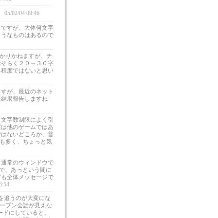
05/02/04 09:46
トですが、大体何文字
ようなものはあるので
かりかねますが、チ
おそらく２０～３０字
る程度ではないと思い
ますが、最近のネット
た結果報告しますね
、文字数制限によく引
実は他のゲームではあ
ではないどころか、普
も多く、ちょっと気
、通常のウィンドウで
いで、あっという間に
グも全体メッセージで
6:54
話を追うのが大変にな
オープン会話が見えな
モードにしていると、