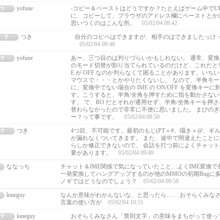
yofune
-コピー＆ペーストはどうですか？たとえばゲーム中でU
に、コピーして、ブラウザのアドレス欄にペーストとか
思いつくのはこんな所。
05/02/04 08:42
つき
自分のコピペはできますが、相手のはできましたっけ
05/02/04 09:48
yofune
あー、三つ目のは判りづらいかもしれない。 通常、変換
のモード切替が割り当てられているのだけど、これだと半
E が OFF なのか判らなくて困ることがあります。いち
マウスで・・・とかやりたくないし。 なので、半角モ
に、変換中でない場合の IME の ON/OFF を変換キー
す。こうすると、半角/全角を押すために指を動かさな
す。 で、RO だとそれが通用せず、半角/全角キーを押
替わらなかったので非常に不便に思いました。 まびの
ー？って事です。
05/02/04 08:50
つき
4つ目、不可能です。最初のもじ(PT＝#、囁き＝@、ギ
が漏れなくついてきます。 また、途中で間違えたこと
らしか修正できないので、 会話を打つ前によくチャッ
要があります。
05/02/04 09:49
ななっち
チャット＆IME関係で気になっていたこと…よくIME変換
一発変換してハングアップするのが他のMMOの初期Bugに
ノギではどうなのでしょう？
05/02/04 09:58
loneguy
なんか意味がわかんないな、と思ったら…… おそらくみな
言葉の使い方が
05/02/04 10:51
loneguy
おそらくみなさん「禁則文字」の意味をまちがって使っ