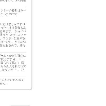
環境なので、OB開始
ラクターの移動はキー
になったのです
だとは思うんですけ
かったりする部分もあ
あります。 ジョイパ
使うとしたら スマッ
、スタポ、に基本攻
ーダーなら、クエの切
作もあるので、持ち
ゲームとかだと確かに
方使えます キーボー
殴られて死亡） 指
もちろん人それぞれで
かないか･･･。 ご
ってる人がだれか答え
せん。