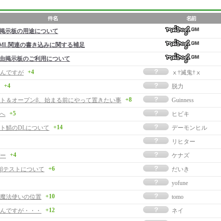
掲示板の用途について
ML関連の書き込みに関する補足
由掲示板のご利用について
+4
んですが
ⅹ†滅鬼†ⅹ
+4
脱力
+8
ト＆オープンβ、始まる前にやって置きたい事
Guinness
+5
者へ
ヒビキ
+14
ト鯖のDLについて
デーモンヒル
リヒター
+4
ー
ケナズ
+6
βテストについて
だいき
yofune
+10
魔法使いの位置
tomo
+12
んですが・・・
ネイ