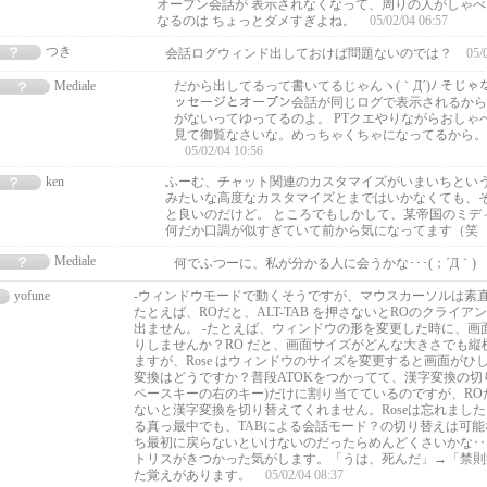
オープン会話が 表示されなくなって、周りの人がしゃ
なるのは ちょっとダメすぎよね。
05/02/04 06:57
つき
会話ログウィンド出しておけば問題ないのでは？
05/
Mediale
だから出してるって書いてるじゃんヽ(｀Д´)ﾉ そじ
ッセージとオープン会話が同じログで表示されるから
がないってゆってるのよ。 PTクエやりながらおしゃ
見て御覧なさいな。めっちゃくちゃになってるから。(^
05/02/04 10:56
ken
ふーむ、チャット関連のカスタマイズがいまいちという
みたいな高度なカスタマイズとまではいかなくても、
と良いのだけど。 ところでもしかして、某帝国のミデ
何だか口調が似すぎていて前から気になってます（笑
Mediale
何でふつーに、私が分かる人に会うかな･･･(；´Д｀)
yofune
-ウィンドウモードで動くそうですが、マウスカーソルは素
たとえば、ROだと、ALT-TAB を押さないとROのクライ
出ません。 -たとえば、ウィンドウの形を変更した時に、画
りしませんか？RO だと、画面サイズがどんな大きさでも縦
ますが、Rose はウィンドウのサイズを変更すると画面がひし
変換はどうですか？普段ATOKをつかってて、漢字変換の切
ペースキーの右のキー)だけに割り当てているのですが、RO
ないと漢字変換を切り替えてくれません。Roseは忘れました
る真っ最中でも、TABによる会話モード？の切り替えは可
ち最初に戻らないといけないのだったらめんどくさいかな‥‥
トリスがきつかった気がします。「うは、死んだ」→「禁則
た覚えがあります。
05/02/04 08:37