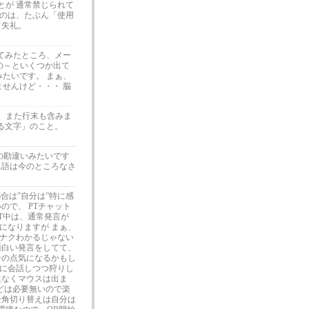
とが 通常禁じられて
るのは、たぶん「使用
て失礼。
てみたところ、メー
の～といくつか出て
たいです。 まぁ、
せんけど・・・ 脳
。 また行末も含みま
る文字」のこと。
の勘違いみたいです
単語は今のところなさ
都合は”自分は”特に感
ので、 PTチャット
T中は、通常発言が
になりますが まぁ、
ナクわかるじゃない
面白い発言をしてて、
その点気になるかもし
に会話しつつ狩りし
題なくマウスは出ま
などは必要無いので楽
全角切り替えは自分は