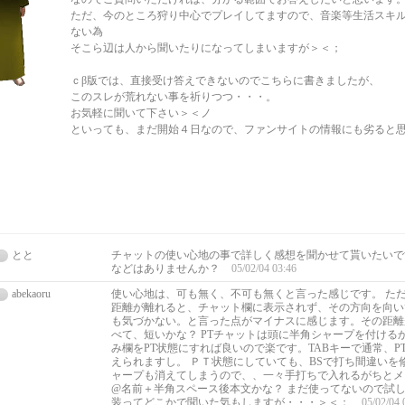
ただ、今のところ狩り中心でプレイしてますので、音楽等生活スキ
ない為
そこら辺は人から聞いたりになってしまいますが＞＜；
ｃβ版では、直接受け答えできないのでこちらに書きましたが、
このスレが荒れない事を祈りつつ・・・。
お気軽に聞いて下さい＞＜ノ
といっても、まだ開始４日なので、ファンサイトの情報にも劣ると思い
とと
チャットの使い心地の事で詳しく感想を聞かせて貰いたいで
などはありませんか？
05/02/04 03:46
abekaoru
使い心地は、可も無く、不可も無くと言った感じです。 た
距離が離れると、チャット欄に表示されず、その方向を向い
も気づかない。と言った点がマイナスに感じます。その距離
べて、短いかな？ PTチャットは頭に半角シャープを付ける
み欄をPT状態にすれば良いので楽です。TABキーで通常、P
えられますし。 ＰＴ状態にしていても、BSで打ち間違いを
ャープも消えてしまうので、、一々手打ちで入れるがちとメ
@名前＋半角スペース後本文かな？ まだ使ってないので試
装ってどこかで聞いた気もしますが・・・＞＜；
05/02/04 