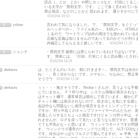
読点（。とか、とか）や閉じカッコなど、行頭にくるこ
いる文字が「禁則文字」です。 ここで多く言われてい
禁止単語」などのことかと 思われます。 通りすがりに
05/02/04 10:53
yofune
言われて気になりました。 で、「禁則文字」をぐぐっ
ルヘッダーの～、ファイル名の～、XMLの～、HTML
くるので、ワードラップ以外の用法でも使われているみ
正確な定義は知りませんのであってるのかどうか判りま
内補正してもらえると嬉しいです。
05/02/04 11:25
シェンナ
> 禁則文字 厳密には禁じられているわけではないです
す。 簡単には、「行頭、行末にくると読み難いとされ
05/02/04 18:29
abekaoru
は、たくさんのレスが。 順に行きます～。 禁則文字は自分
ね・・。良く分からないです。スマセン。 ちなみに、禁止
そうでウ
05/02/04 15:50
abekaoru
ぅぅ・・・無さそうです。 Mediaeｌさんが、言うような不
じていません。 ＰＴ狩り中は、システム情報が表示されない
はチャット欄で、通常発言は噴出しで見ています。 確かにP
チャット欄には表示されないので、吹き出しを気にする感じ
会話中なら問題ないし相手が発言するタイミングってナント
ですか。 狩り中近くのキャンプファーイヤーの人たちが、
見逃したりするとちょっと残念ですけどｗ ソロ狩り中は、
れませんが、ログを戻って見たいと言うなら別ですが、普通
てても平気かな～と思います。 ウィンドウモードですが問
す。 ウィンドウズ通常のウィンドウと同じで、ALT+TAB
です。自分はやっぱりフルスクで遊んでますが。ｗ 半角・