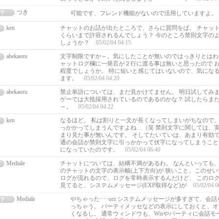
つき
可能です、フレンド機能がないので活用していますよ。
ken
チャットのお話が出たところで、さらに質問をば。 チャッ
くらいまで許容されるんでしょう？ 今のところ禁則文字の
しょうか？
05/02/04 04:15
abekaoru
文字制限ですか～。気にしたことが無いのではっきりとはわ
ャットログ欄に一発言が２行に渡る事は無いと思ったので 
程度でしょうか。 特に短いと感じてはいないので、気にな
ます。
05/02/04 04:20
abekaoru
禁止単語については、まだ見かけてません。 明日試してみ
ゲーでは大抵採用されているのであるのかな？ 試したらま
～。
05/02/04 04:22
ken
なるほど。 私は割りと一文が長くなってしまいがちなので
っかかってしまうんですよね…（笑 禁則文字に関しては、
まり見た事が無いんです。 そしてたいていは、あまり有効
通の会話が禁則文字に引っかかって伏字になってしまうこと
になっていたのです。
05/02/04 06:40
Mediale
チャットについては、結構不満があるわ。 なんといっても
のチャットの文字の表示幅(上下方向)が 狭いこと。このせ
ログが流れるので、ログを常時表示するんだけど、 このロ
見てると、システムメッセージ(EXP取得など)が
05/02/04 0
Mediale
やちゃった･･･orz システムメッセージが多すぎて、会
っちゃう。 パーティメッセなどの表示にしておくと、
くなるし。 通常ウィンドウも、Wisやパーティに会話