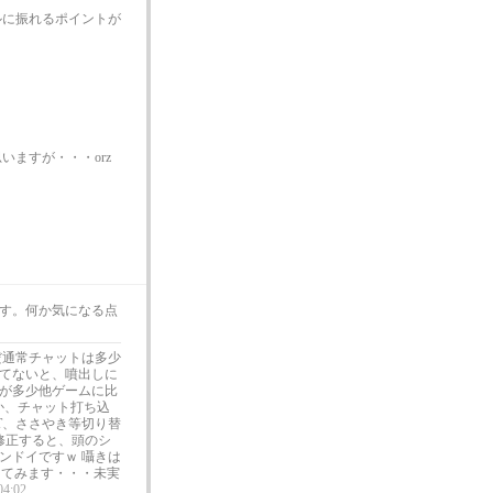
ルに振れるポイントが
ますが・・・orz
す。何か気になる点
だ通常チャットは多少
てないと、噴出しに
が多少他ゲームに比
か、チャット打ち込
T、ささやき等切り替
修正すると、頭のシ
ンドイですｗ 囁きは
してみます・・・未実
04:02