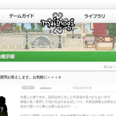
マビノギ
ホーム
>
質問お答えします。お気軽に～＞＜ｂ
abekaoru
05/02/04 03:38
当選した者ですが、誤訳以外に大した不具合が見つからないので
皆様に色々質問して頂ければそれを試しつつ、不具合調査も出来る
自分で思いつく事にも限りあるので・・。
なのでご質問いただければ、分かる範囲でお答えしたいと思います