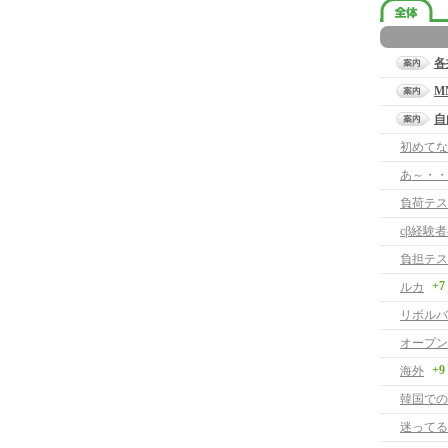
各
M
自
初めてな
あ～・・
負荷テス
cβ経験
負担テス
+7
ルカ
リボルバ
オープン
+9
海外
韓国での
迷ってる