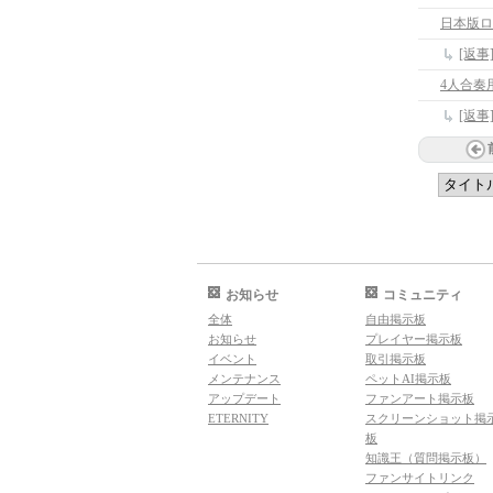
日本版ロ
[返
4人合奏
[返
お知らせ
コミュニティ
全体
自由掲示板
お知らせ
プレイヤー掲示板
イベント
取引掲示板
メンテナンス
ペットAI掲示板
アップデート
ファンアート掲示板
ETERNITY
スクリーンショット掲
板
知識王（質問掲示板）
ファンサイトリンク