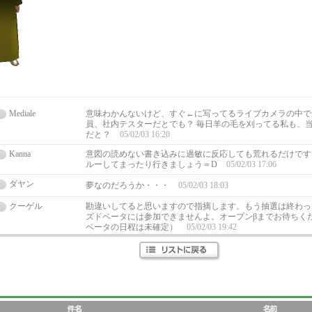
Mediale
意味わかんないけど、すぐ←に写ってるライブカメラの中で
員、社内テスターだとでも？ 毎日羊の毛を刈ってる私も、
だと？
05/02/03 16:20
Kanna
意図の読めない書き込みに過敏に反応しても荒れるだけです
ルーしてまったり行きましょう＝D
05/02/03 17:06
ダヤン
夢なのだろうか・・・
05/02/03 18:03
クーゲル
勘違いしてると思いますので指摘します。もう抽選は終わっ
ズドベータには参加できませんよ。オープンβまでお待ちく
ベータの日程は未確定）
05/02/03 19:42