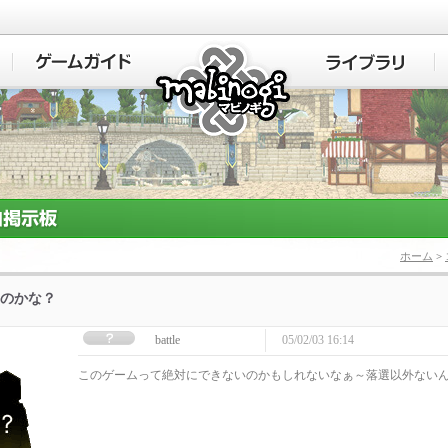
マビノギ
ホーム
>
のかな？
battle
05/02/03 16:14
このゲームって絶対にできないのかもしれないなぁ～落選以外ない