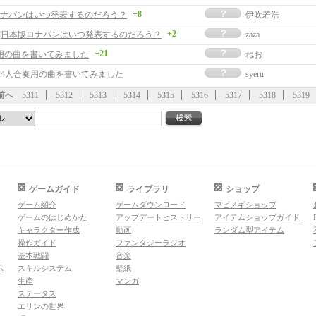
+8
ナパンはいつ発表するのだろう？
伊吹若浩
+2
事]日本版ロナパンはいつ発表するのだろう？
zaza
+21
用の曲を書いてみました
ねお
事]4人合奏用の曲を書いてみました
syeru
前へ
5311
5312
5313
5314
5315
5316
5317
5318
5319
ゲームガイド
ライブラリ
ショップ
ゲーム紹介
ゲームダウンロード
マビノギショップ
ゲームのはじめかた
アップデートヒストリー
アイテムショップガイド
キャラクター作成
動画
ランダム型アイテム
操作ガイド
ファンタジーラジオ
基本戦闘
音楽
示
スキルシステム
壁紙
生産
マンガ
ステータス
エリンの世界