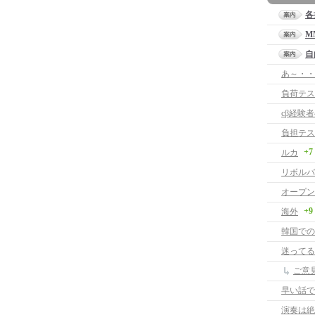
各
M
自
あ～・・
負荷テス
cβ経験
負担テス
+7
ルカ
リボルバ
オープン
+9
海外
韓国での
迷ってる
ご意
早い話で
演奏は絶