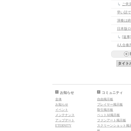
ご意
早い話で
演奏は絶
日本版ロ
[返
4人合奏
お知らせ
コミュニティ
全体
自由掲示板
お知らせ
プレイヤー掲示板
イベント
取引掲示板
メンテナンス
ペットAI掲示板
アップデート
ファンアート掲示板
ETERNITY
スクリーンショット掲
板