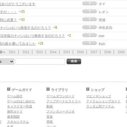
見ありがとうございます
ネイ
+15
すが・・・
レオン
+12
対に必要？
琥遠
+8
ナパンはいつ発表するのだろう？
伊吹若浩
+2
事]日本版ロナパンはいつ発表するのだろう？
zaza
+21
用の曲を書いてみました
ねお
前へ
5311
5312
5313
5314
5315
5316
5317
5318
5319
ゲームガイド
ライブラリ
ショップ
ゲーム紹介
ゲームダウンロード
マビノギショップ
ゲームのはじめかた
アップデートヒストリー
アイテムショップガイド
キャラクター作成
動画
ランダム型アイテム
操作ガイド
ファンタジーラジオ
基本戦闘
音楽
示
スキルシステム
壁紙
生産
マンガ