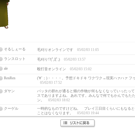
そるしぇーる
毛刈りオンラインです
05/02/03 11:05
ランスロット
毛刈り!?(ﾟДﾟ;)
05/02/03 13:57
ale
殴打音オンライン
05/02/03 15:02
RenRen
('∀`；)・・・・。予想ドキドキ ワクワク→現実ハァハァ 
05/02/03 17:52
ダヤン
バッタの群れが通ると畑の作物が何もなくなっていったって
スでありますよね。 あれです。みんなで何でもかんでもた
ン。
05/02/03 18:02
クーゲル
一時的なものですけどね。 プレイ三日目くらいにもなると
ことはなくなります。
05/02/03 19:44