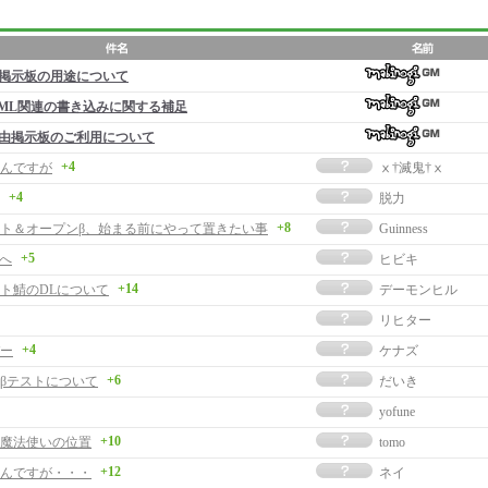
掲示板の用途について
ML関連の書き込みに関する補足
由掲示板のご利用について
+4
んですが
ⅹ†滅鬼†ⅹ
+4
脱力
+8
ト＆オープンβ、始まる前にやって置きたい事
Guinness
+5
者へ
ヒビキ
+14
ト鯖のDLについて
デーモンヒル
リヒター
+4
ー
ケナズ
+6
βテストについて
だいき
yofune
+10
魔法使いの位置
tomo
+12
んですが・・・
ネイ