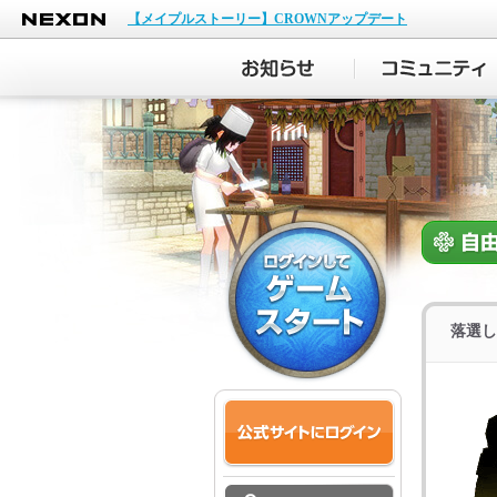
NEXON
【メイプルストーリー】CROWNアップデート
落選し