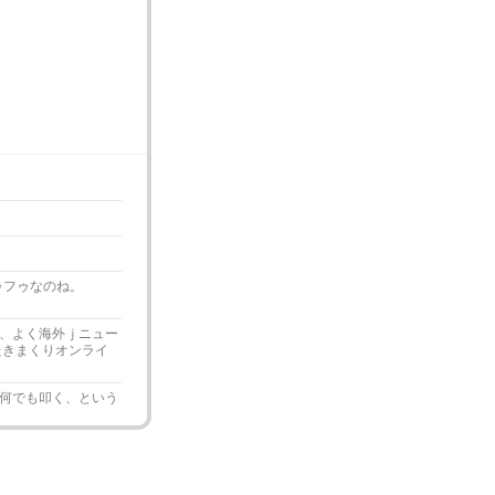
フゥフゥなのね。
、よく海外ｊニュー
たきまくりオンライ
何でも叩く、という