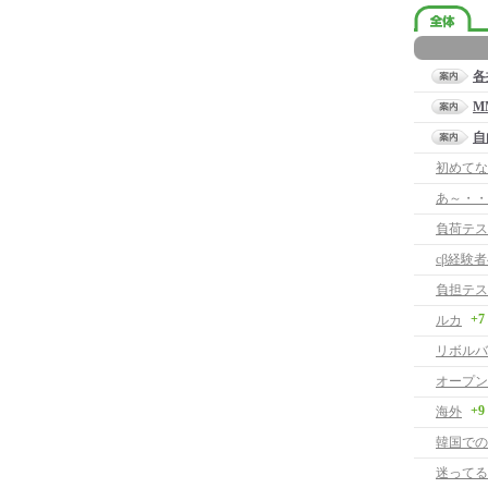
各
M
自
初めてな
あ～・・
負荷テス
cβ経験
負担テス
+7
ルカ
リボルバ
オープン
+9
海外
韓国での
迷ってる