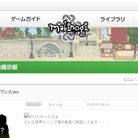
マビノギ
ホーム
>
ていたorz
マイっち
05/02/03 08:45
やりたかったなぁ・・・・
どんな世界かここで掲示板見て創造してます・・・