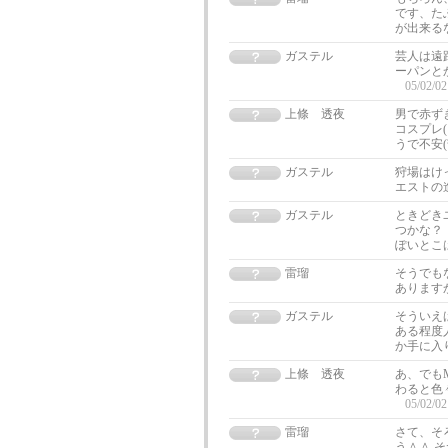
です、た
が出来る
ガステル
芸人は遠
ーパンと
05/02/02
上條 透夜
男で赤ず
コスプレ
うで不安
ガステル
狩場はけ
エストの
ガステル
ときどき
つかな？
ぽいとこ
雷瑠
そうでも
あります
ガステル
そういえ
ある程度
か手に入
上條 透夜
あ、でも
わると色
05/02/02
雷瑠
さて、そ
う＾＾ 