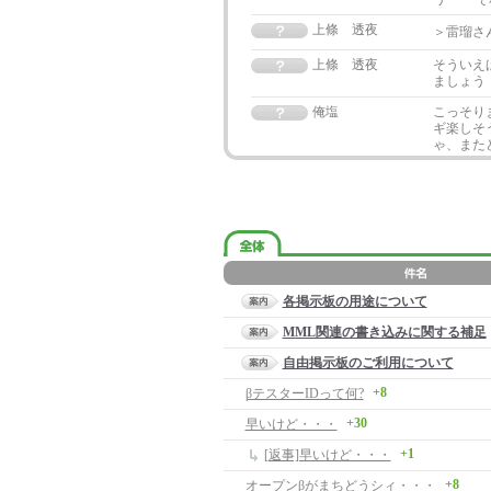
上條 透夜
＞雷瑠さ
上條 透夜
そういえ
ましょう
俺塩
こっそり
ギ楽しそ
ゃ、またど
各掲示板の用途について
MML関連の書き込みに関する補足
自由掲示板のご利用について
+8
βテスターIDって何?
+30
早いけど・・・
+1
[返事]早いけど・・・
+8
オープンβがまちどうシィ・・・