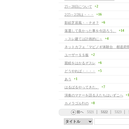
+2
25～28日について
+16
2/25～2/28は・・・
+6
影絵芝居風・・ナオ？
+14
落選して良かった事を今語ろう、
+4
～スレ建ては計画的に～
ネットカフェ「マビノギ体験台 都道府
+2
ユーザーＳＳ板
+6
親睦をはかるぞスレ
+5
どうやれば・・・・
+1
あう
+7
はるばるやってきた。
+
演奏のマナーを語る人たちはいずこへ
+8
カメラゴルﾀﾝの
前へ
5321
5322
5323