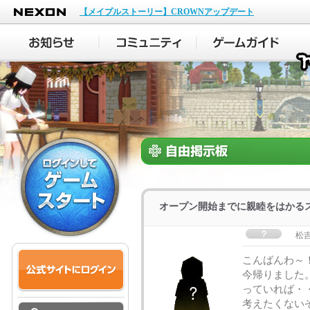
NEXON
【メイプルストーリー】CROWNアップデート
オープン開始までに親睦をはかるス
松
こんばんわ～
今帰りました
っていれば・
考えたくない