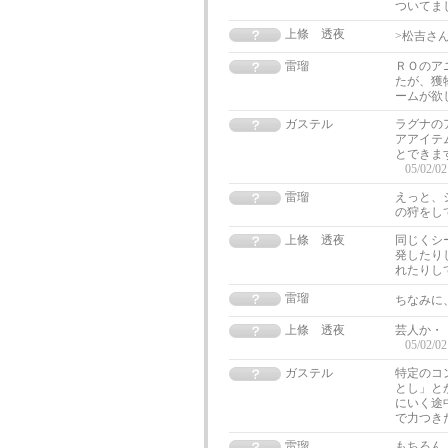
ついてま
上條 透夜
>松吉さ
雷瑠
ＲＯのア
たが、獲
ームが欲
ガステル
ラグナの
アアイテ
とできま
05/02/02
雷瑠
えっと、
の狩をし
上條 透夜
同じくシ
発したり
れたりし
雷瑠
ちなみに
上條 透夜
芸人か・・
05/02/02
ガステル
特定のコ
とし」と
にいく途
で力つき
雷瑠
もちろん