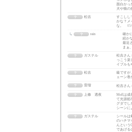
面白かっ
犬や狼の
松吉
すこしし
かな？メ
な。
05/
rain
確か
続か
最近
まぁ
ガステル
松吉さん
っこう楽
イプルも
松吉
級ですが
ェーン巻
雷瑠
松吉さん
上條 透夜
MoEは
て光源処
グダでし
シーンに
ガステル
シールは
のハチマ
んという
であげる