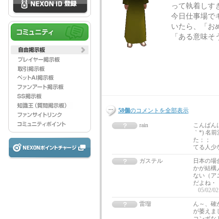
って執着しす
今日仕事場で
いたら、「お
「ある意味そ
58個
のコメントを全部表示
rain
こんばん
｀*) 
た；； 
てる人少
ガステル
日本の場
かが結構
ない（ア
だよね・
05/02/02
雷瑠
ん～、確
が萎えま
コンボな