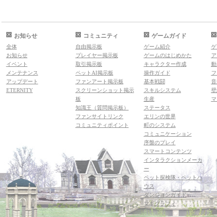
お知らせ
コミュニティ
ゲームガイド
全体
自由掲示板
ゲーム紹介
ゲ
お知らせ
プレイヤー掲示板
ゲームのはじめかた
ア
イベント
取引掲示板
キャラクター作成
動
メンテナンス
ペットAI掲示板
操作ガイド
フ
アップデート
ファンアート掲示板
基本戦闘
音
ETERNITY
スクリーンショット掲示
スキルシステム
壁
板
生産
マ
知識王（質問掲示板）
ステータス
ファンサイトリンク
エリンの世界
コミュニティポイント
町のシステム
コミュニケーション
序盤のプレイ
スマートコンテンツ
インタラクションメーカ
ー
ペット探検隊・ペットハ
ウス
ダンジョンガイド
マギグラフィ