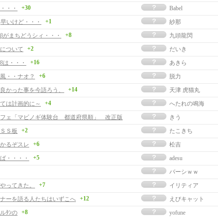
+30
・・・
Babel
+1
事]早いけど・・・
紗那
+8
βがまちどうシィ・・・
九頭龍閃
+2
日について
だいき
+16
/28は・・・
あきら
+6
風・・ナオ？
脱力
+14
良かった事を今語ろう、
天津 虎猫丸
+4
ては計画的に～
へたれの鳴海
フェ「マビノギ体験台 都道府県順」 改正版
きう
+2
ＳＳ板
たこきち
+6
かるぞスレ
松吉
+5
ば・・・・
adesu
バーシｗｗ
+7
やってきた。
イリティア
+12
ナーを語る人たちはいずこへ
えびキャット
+8
ルﾀﾝの
yofune