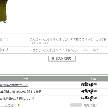
ユラ
読んじゃったら倉庫も使えないので捨ててオッケーかも知れま
05/02/02 13:53
此方
うれなかったら焚き火にいれちゃえｗ
05/02/12 16:28
掲示板の用途について
ML関連の書き込みに関する補足
由掲示板のご利用について
+8
ーIDって何?
漆黒の空牙