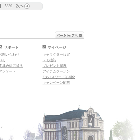
5330
次へ
ページトップへ
サポート
マイページ
お問い合わせ
キャラクター設定
FAQ
メモ機能
不具合対応状況
プレゼント状況
アンケート
アイテムクーポン
2次パスワード初期化
キャンペーン応募