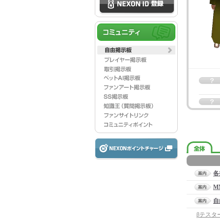
各
M
自
βテスタ