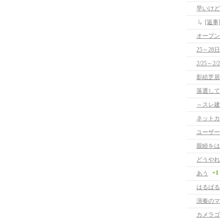
早いけど
[返
オープン
25～28
2/25～2
影絵芝居
落選して
～スレ建
ネットカ
ユーザー
親睦をは
どうやれ
+1
あう
はるばる
演奏のマ
カメラゴ