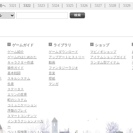
前へ
5321
5322
5323
5324
5325
5326
5327
5328
5329
ゲームガイド
ライブラリ
ショップ
ゲーム紹介
ゲームダウンロード
マビノギショップ
ゲームのはじめかた
アップデートヒストリー
アイテムショップガイド
キャラクター作成
動画
ランダム型アイテム
操作ガイド
ファンタジーラジオ
基本戦闘
音楽
示
スキルシステム
壁紙
生産
マンガ
ステータス
エリンの世界
町のシステム
コミュニケーション
序盤のプレイ
スマートコンテンツ
インタラクションメーカ
ー
ペット探検隊・ペットハ