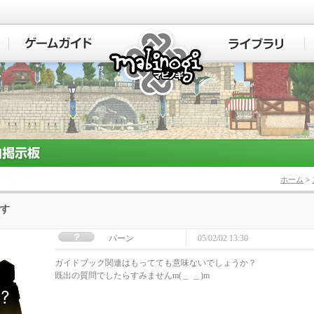
マビノギ
ホーム
>
す
パーン
05/02/02 13:30
ガイドブック関連はもってても意味ないでしょうか？
既出の質問でしたらすみませんm(＿ ＿)m