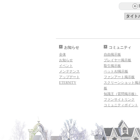
お知らせ
コミュニティ
全体
自由掲示板
お知らせ
プレイヤー掲示板
イベント
取引掲示板
メンテナンス
ペットAI掲示板
アップデート
ファンアート掲示板
ETERNITY
スクリーンショット掲
板
知識王（質問掲示板）
ファンサイトリンク
コミュニティポイント