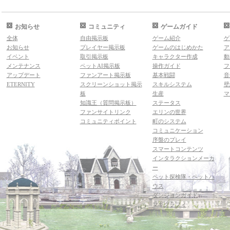
お知らせ
コミュニティ
ゲームガイド
全体
自由掲示板
ゲーム紹介
ゲ
お知らせ
プレイヤー掲示板
ゲームのはじめかた
ア
イベント
取引掲示板
キャラクター作成
動
メンテナンス
ペットAI掲示板
操作ガイド
フ
アップデート
ファンアート掲示板
基本戦闘
音
ETERNITY
スクリーンショット掲示
スキルシステム
壁
板
生産
マ
知識王（質問掲示板）
ステータス
ファンサイトリンク
エリンの世界
コミュニティポイント
町のシステム
コミュニケーション
序盤のプレイ
スマートコンテンツ
インタラクションメーカ
ー
ペット探検隊・ペットハ
ウス
ダンジョンガイド
マギグラフィ