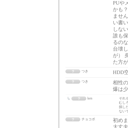
PUや
かも？
ません
い書
しない
誰も保
るのな
台壊
が） 
た方
つき
HDD空
つき
相性
爆は
ken
それ
むし
損し
ない
チョコボ
初め
大丈夫