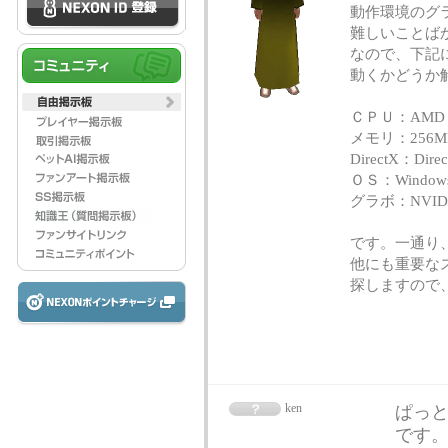
動作環境のグ
難しいことば
なので、下記
動くかどうか
ＣＰＵ：AMD Ath
メモリ：256M
DirectX：Direc
ＯＳ：Windows X
グラボ：NVIDIA 
です。一通り
他にも重要な
探しますので
ken
ぱっ
です。