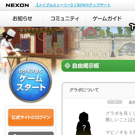
NEXON
【メイプルストーリー】CROWNアップデート
グラボについて
霧
グラボを良く
難しいことば
マビノギを３