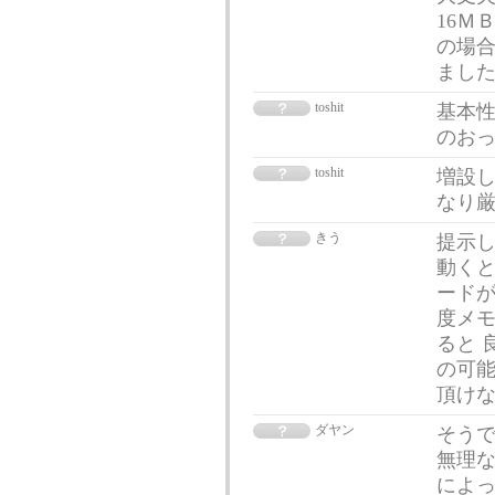
16Ｍ
の場合
まし
toshit
基本
のお
toshit
増設
なり
きう
提示
動くと
ードが
度メ
ると 
の可能
頂け
ダヤン
そう
無理
によ