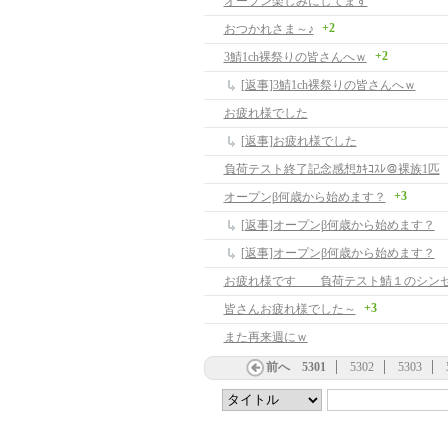
オープン楽しみにしてます
+2
おつかれさま～♪
+2
3鯖1ch裸祭りの皆さんへｗ
[返事]3鯖1ch裸祭りの皆さんへｗ
お疲れ様でした
[返事]お疲れ様でした
負荷テスト終了記念感想ｶｷｺｽﾚ＠裸族1匹
+3
オープンβ何歳から始めます？
[返事]オープンβ何歳から始めます？
[返事]オープンβ何歳から始めます？
お疲れ様です 負荷テスト鯖１のシン
+3
皆さんお疲れ様でした～
また再来週にｗ
前へ
5301
5302
5303