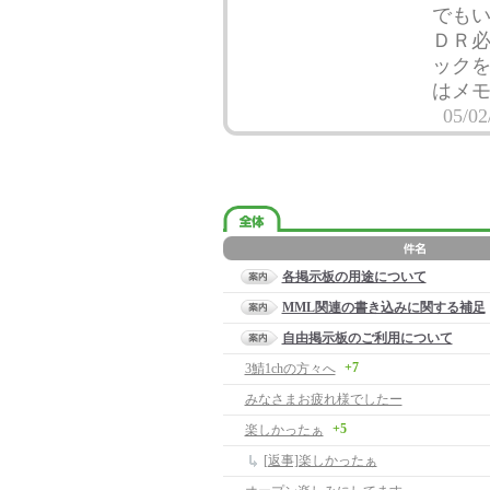
でも
ＤＲ
ック
はメ
05/02
各掲示板の用途について
MML関連の書き込みに関する補足
自由掲示板のご利用について
+7
3鯖1chの方々へ
みなさまお疲れ様でしたー
+5
楽しかったぁ
[返事]楽しかったぁ