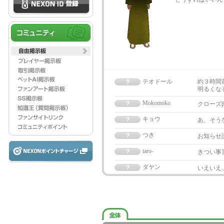
テオドール
約３時間
明るくな
Mokomoko
クローズ
キョウ
あ、そう
つき
お知らせ
taro-
きつい事
ダヤン
いえいえ