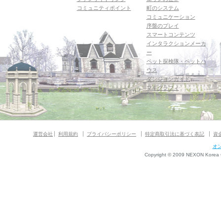
コミュニティポイント
町のシステム
コミュニケーション
序盤のプレイ
スマートコンテンツ
インタラクションメーカ
ー
ペット探検隊・ペットハ
ウス
ダンジョンガイド
マギグラフィ
運営会社
利用規約
プライバシーポリシー
特定商取引法に基づく表記
資
オ
Copyright © 2009 NEXON Korea Co