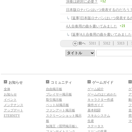
+12
演奏は絶対に必要？
日本版ロナパンはいつ発表するのだろう
[返事]日本版ロナパンはいつ発表する
+21
4人合奏用の曲を書いてみました
[返事]4人合奏用の曲を書いてみました
前へ
5311
5312
5313
お知らせ
コミュニティ
ゲームガイド
全体
自由掲示板
ゲーム紹介
ゲ
お知らせ
プレイヤー掲示板
ゲームのはじめかた
ア
イベント
取引掲示板
キャラクター作成
動
メンテナンス
ペットAI掲示板
操作ガイド
フ
アップデート
ファンアート掲示板
基本戦闘
音
ETERNITY
スクリーンショット掲示
スキルシステム
壁
板
生産
マ
知識王（質問掲示板）
ステータス
ファンサイトリンク
エリンの世界