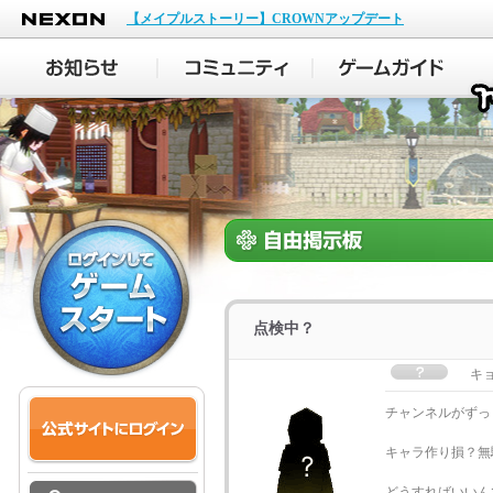
NEXON
【メイプルストーリー】CROWNアップデート
点検中？
キ
チャンネルがずっ
キャラ作り損？無
どうすればいいんで