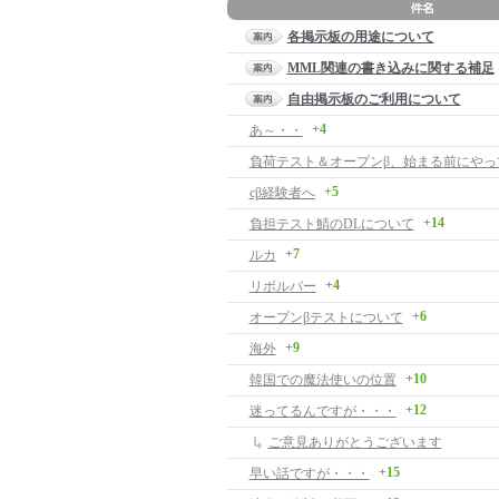
各掲示板の用途について
MML関連の書き込みに関する補足
自由掲示板のご利用について
+4
あ～・・
負荷テスト＆オープンβ、始まる前にやっ
+5
cβ経験者へ
+14
負担テスト鯖のDLについて
+7
ルカ
+4
リボルバー
+6
オープンβテストについて
+9
海外
+10
韓国での魔法使いの位置
+12
迷ってるんですが・・・
ご意見ありがとうございます
+15
早い話ですが・・・