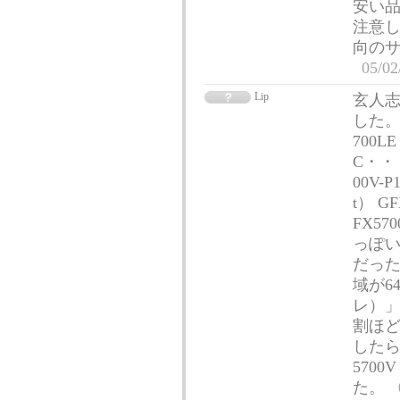
安い
注意し
向の
05/02
Lip
玄人志
した。 
700LE
C・・・
00V-
t） G
FX57
っぽい）
だった
域が6
レ）」
割ほど
したら
570
た。