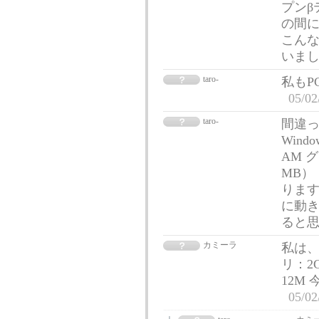
プンβ
の間
こん
いま
taro-
私もP
05/02
taro-
間違っ
Windo
AM グ
MB）
ります
に動き
ると
カミーラ
私は、 
リ：2G
12M
05/02