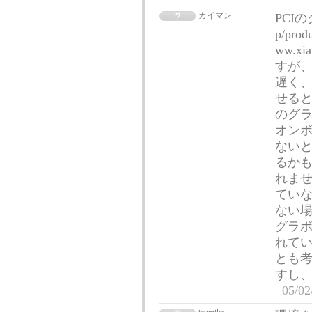
カイマン
PCIの
p/prod
ww.xia
すが、
遅く
せる
のグ
オン
ないと
るか
れませ
てい
ない場
グラボ
れてい
とも
すし
05/02