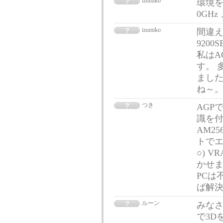
izumiko
環境をさら
0GHz
izumiko
間違え
920
私はA
す。 
ました
ね～
つき
AGP
識を付
AM2
トでエ
○) 
かせま
PCは
ば解
ルーン
みなさ
で3D