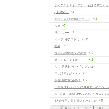
負荷テスト＆オープンβ、始まる前にやっ
+5
cβ経験者へ
+14
負担テスト鯖のDLについて
+7
ルカ
+4
リボルバー
+6
オープンβテストについて
+9
海外
+10
韓国での魔法使いの位置
+12
迷ってるんですが・・・
ご意見ありがとうございます
+15
早い話ですが・・・
+12
演奏は絶対に必要？
日本版ロナパンはいつ発表するのだろう
[返事]日本版ロナパンはいつ発表する
+21
4人合奏用の曲を書いてみました
前へ
5311
5312
5313