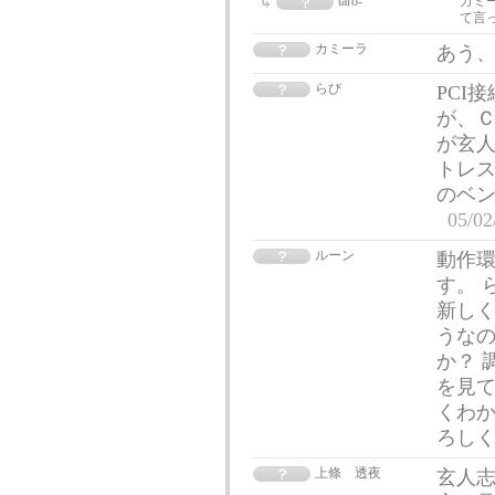
taro-
カミー
て言
カミーラ
あう
らび
PCI
が、Ｃ
が玄人
トレス
のベ
05/02
ルーン
動作
す。 
新しくG
うなの
か？ 
を見
くわか
ろし
上條 透夜
玄人志