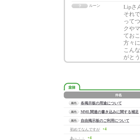
ルーン
Lip
それで
ってつ
クや
ておこ
方々
こん
がと
各掲示板の用途について
MML関連の書き込みに関する補足
自由掲示板のご利用について
+4
初めてなんですが
+4
あ～・・