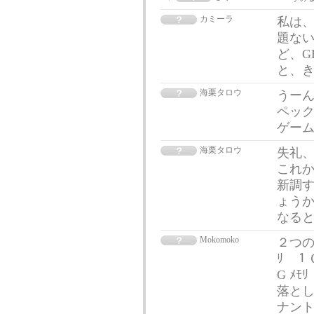
カミーラ
私は、
題ない
ど、G
と、
海栗タロウ
うー
ペック
ゲー
海栗タロウ
失礼、
これ
新調
ょうか
なる
Mokomoko
２つの環
ﾘ １
G ﾒ
落と
ナント