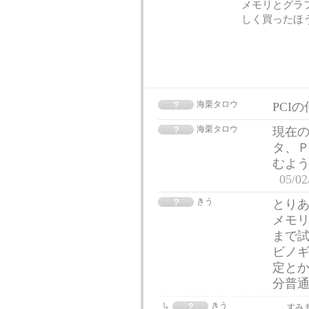
メモリとグラ
しく買ったほ
海栗タロウ
PCI
海栗タロウ
現在
タ、Ｐ
むよ
05/02
きう
とりあ
メモリ1
まで試
ビノギ
定とか
分普
きう
すみま