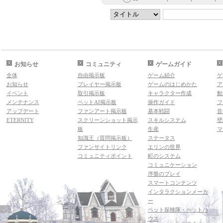
お知らせ
コミュニティ
ゲームガイド
全体
自由掲示板
ゲーム紹介
ゲ
お知らせ
プレイヤー掲示板
ゲームのはじめかた
ア
イベント
取引掲示板
キャラクター作成
動
メンテナンス
ペットAI掲示板
操作ガイド
フ
アップデート
ファンアート掲示板
基本戦闘
音
ETERNITY
スクリーンショット掲示
スキルシステム
壁
板
生産
マ
知識王（質問掲示板）
ステータス
ファンサイトリンク
エリンの世界
コミュニティポイント
町のシステム
コミュニケーション
序盤のプレイ
スマートコンテンツ
インタラクションメーカ
ー
ペット探検隊・ペットハ
ウス