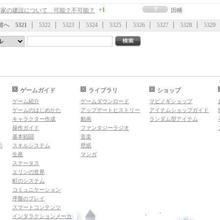
+1
事]家の建設について 可能？不可能？
因幡
前へ
5321
5322
5323
5324
5325
5326
5327
5328
5329
ゲームガイド
ライブラリ
ショップ
ゲーム紹介
ゲームダウンロード
マビノギショップ
ゲームのはじめかた
アップデートヒストリー
アイテムショップガイド
キャラクター作成
動画
ランダム型アイテム
操作ガイド
ファンタジーラジオ
基本戦闘
音楽
示
スキルシステム
壁紙
生産
マンガ
ステータス
エリンの世界
町のシステム
コミュニケーション
序盤のプレイ
スマートコンテンツ
インタラクションメーカ