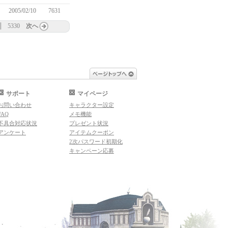
2005/02/10
7631
5330
次へ
ページトップへ
サポート
マイページ
お問い合わせ
キャラクター設定
FAQ
メモ機能
不具合対応状況
プレゼント状況
アンケート
アイテムクーポン
2次パスワード初期化
キャンペーン応募