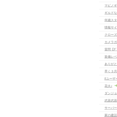
マビノギ
ギルドな
何歳スタ
情報サイ
クローズ
カメラガ
質問【ﾀﾞｳ
装備レベ
ありがと
早く３月
βユーザ
+
花火♪
ダンジョ
武器武器
サーバー
家の建設