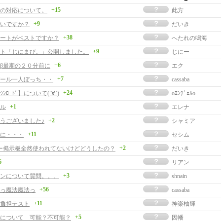
+15
の対応について。
此方
+9
いですか？
だいき
+38
ートがベストですか？
へたれの鳴海
+9
ト「じにまび。」公開しました。
じにー
+6
β最期の２０分前に
エク
+7
ール一人ぼっち・・
cassaba
+24
ﾝﾛｰﾄﾞ】について(´∀`)
oｴﾝﾁﾞｪﾙo
+1
ル
エレナ
+2
うございました♪
シャミア
+11
に・・・
セシム
+2
ー掲示板全然使われてないけどどうしたの？
だいき
6
リアン
+3
ンについて質問。。。
shnain
+56
っ魔法魔法っ
cassaba
+11
負担テスト
神楽柚輝
+5
について 可能？不可能？
因幡