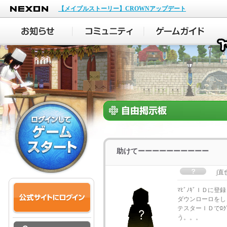
NEXON
【メイプルストーリー】CROWNアップデート
助けてーーーーーーーーーー
∫直
ﾏﾋﾞﾉｷﾞＩＤに登
ダウンローロをし
テスターＩＤでﾛ
う。。。