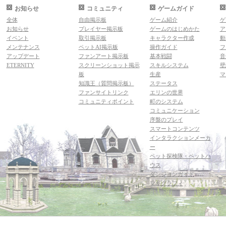
お知らせ
コミュニティ
ゲームガイド
全体
自由掲示板
ゲーム紹介
ゲ
お知らせ
プレイヤー掲示板
ゲームのはじめかた
ア
イベント
取引掲示板
キャラクター作成
動
メンテナンス
ペットAI掲示板
操作ガイド
フ
アップデート
ファンアート掲示板
基本戦闘
音
ETERNITY
スクリーンショット掲示
スキルシステム
壁
板
生産
マ
知識王（質問掲示板）
ステータス
ファンサイトリンク
エリンの世界
コミュニティポイント
町のシステム
コミュニケーション
序盤のプレイ
スマートコンテンツ
インタラクションメーカ
ー
ペット探検隊・ペットハ
ウス
ダンジョンガイド
マギグラフィ