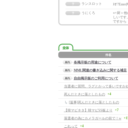
ランスロット
ﾇｵ!?E
うにくろ
○×厨＞
しいです
ですから
各掲示板の用途について
MML関連の書き込みに関する補足
自由掲示板のご利用について
当選者に質問。ラグとかって多いですか
+4
死んだときに落としたもの
[返事]死んだときに落としたもの
+7
【韓マビネタ】韓マビSS板より
+1
落選者の為にカメラガールの前で！w
+4
これって