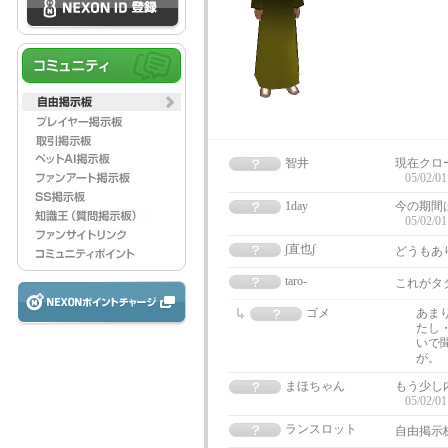
智井
現在クロ
05/02/01
1day
今の期間
05/02/01
∫直也∫
どうもあ
taro-
これがタ
ゴメ
あま
たし
いで
が。
まほちゃん
もう少し
05/02/01
ランスロット
自由掲示