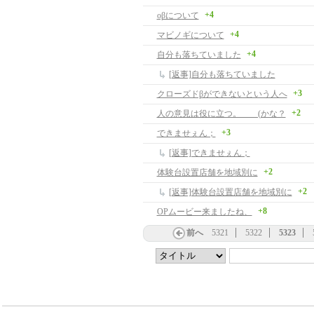
+4
oβについて
+4
マビノギについて
+4
自分も落ちていました
[返事]自分も落ちていました
+3
クローズドβができないという人へ
+2
人の意見は役に立つ。 (かな？
+3
できませぇん；
[返事]できませぇん；
+2
体験台設置店舗を地域別に
+2
[返事]体験台設置店舗を地域別に
+8
OPムービー来ましたね、
前へ
5321
5322
5323