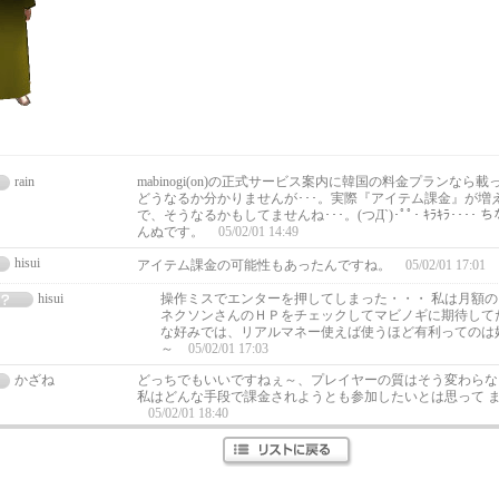
rain
mabinogi(on)の正式サービス案内に韓国の料金プランなら
どうなるか分かりませんが･･･。実際『アイテム課金』が増
で、そうなるかもしてませんね･･･。(つД`)･ﾟﾟ･ ｷﾗｷﾗ･･･
んぬです。
05/02/01 14:49
hisui
アイテム課金の可能性もあったんですね。
05/02/01 17:01
hisui
操作ミスでエンターを押してしまった・・・ 私は月額
ネクソンさんのＨＰをチェックしてマビノギに期待して
な好みでは、リアルマネー使えば使うほど有利ってのは
～
05/02/01 17:03
かざね
どっちでもいいですねぇ～、プレイヤーの質はそう変わらな
私はどんな手段で課金されようとも参加したいとは思って 
05/02/01 18:40