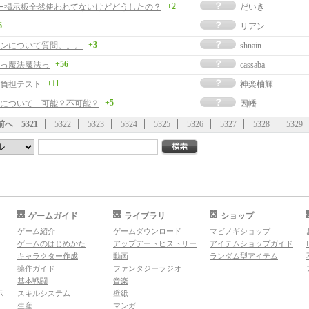
+2
ー掲示板全然使われてないけどどうしたの？
だいき
6
リアン
+3
ンについて質問。。。
shnain
+56
っ魔法魔法っ
cassaba
+11
負担テスト
神楽柚輝
+5
について 可能？不可能？
因幡
前へ
5321
5322
5323
5324
5325
5326
5327
5328
5329
ゲームガイド
ライブラリ
ショップ
ゲーム紹介
ゲームダウンロード
マビノギショップ
ゲームのはじめかた
アップデートヒストリー
アイテムショップガイド
キャラクター作成
動画
ランダム型アイテム
操作ガイド
ファンタジーラジオ
基本戦闘
音楽
示
スキルシステム
壁紙
生産
マンガ