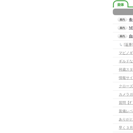
各
M
自
[返
マビノギ
ギルドな
何歳スタ
情報サイ
クローズ
カメラガ
質問【ﾀﾞｳ
装備レベ
ありがと
早く３月