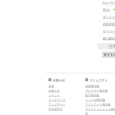
βユーザ
+
花火♪
ダンジョ
武器武器
サーバー
家の建設
お知らせ
コミュニティ
全体
自由掲示板
お知らせ
プレイヤー掲示板
イベント
取引掲示板
メンテナンス
ペットAI掲示板
アップデート
ファンアート掲示板
ETERNITY
スクリーンショット掲
板