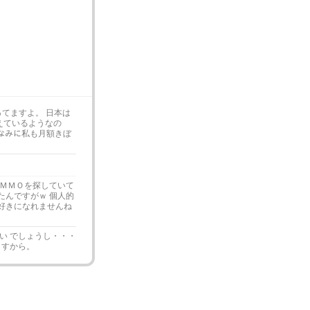
載ってますよ。 日本は
えているようなの
･ ちなみに私も月額きぼ
のＭＭＯを探していて
たんですがｗ 個人的
好きになれませんね
い でしょうし・・・
ますから。