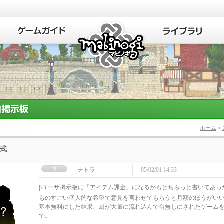
マビノギ
ホーム
>
式
テトラ
05/02/01 14:33
βユーザ掲示板に「アイテム課金」になるかもとちらっと書いてあっ
ものすごい個人的な希望で意見を言わせてもらうと月額のほうがい
基本無料にした結果、厨が大量に流れ込んで台無しにされたゲーム
で。