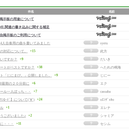
掲示板の用途について
ML関連の書き込みに関する補足
由掲示板のご利用について
事]4人合奏用の曲を書いてみました
syeru
+15
の対応について。
此方
+9
いですか？
だいき
+38
ートがベストですか？
へたれの鳴海
+9
ト「じにまび。」公開しました。
じにー
+6
β最期の２０分前に
エク
+7
ール一人ぼっち・・
cassaba
+24
ﾝﾛｰﾄﾞ】について(´∀`)
oｴﾝﾁﾞｪﾙo
+1
ル
エレナ
+2
うございました♪
シャミア
+11
に・・・
セシム