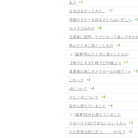
+1
あう
+7
はるばるやってきた。
+
演奏のマナーを語る人たちはいずこへ
+8
カメラゴルﾀﾝの
当選者に質問。ラグとかって多いですか
+4
死んだときに落としたもの
[返事]死んだときに落としたもの
+7
【韓マビネタ】韓マビSS板より
+1
落選者の為にカメラガールの前で！w
+4
これって
+4
oβについて
+4
マビノギについて
+4
自分も落ちていました
[返事]自分も落ちていました
+3
クローズドβができないという人へ
+2
人の意見は役に立つ。 (かな？