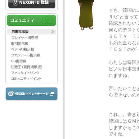
でも、韓国の
Ｒだ`と言って
確認されない
何らのテスト
ＢＥＴＡ Ｔ
も殆ど直らな
ＴＥＳＴのゲ
わたしは韓国
ビノギ日本進
れますね。
言いたいこと
らできないの
これ。。書き
韓国にはＧＭ
しますからこ
ですね。