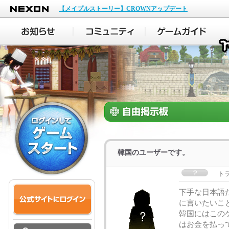
NEXON
【メイプルストーリー】CROWNアップデート
韓国のユーザーです。
ト
下手な日本語
に言いたいこ
韓国にはこの
はお金を払っ