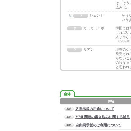
は、そう
込みは。
シェンナ
そう
いう
ガミガミロボ
韓国では
ければい
人じゃな
05/02/01
リアン
現在のゲ
発売され
らないこ
の程度ま
と思われ
各掲示板の用途について
MML関連の書き込みに関する補足
自由掲示板のご利用について