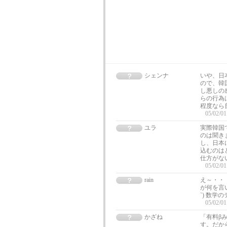
シェンナ
いや、日
ので、韓
し悪しの
らの行為
程度なら
05/02/01
ユラ
実際韓国
のは聞き
し、日本
込むのは
仕方がな
05/02/01
rain
え～・・
が何を言
`) 数学
05/02/01
かざね
「有料β
す。だか