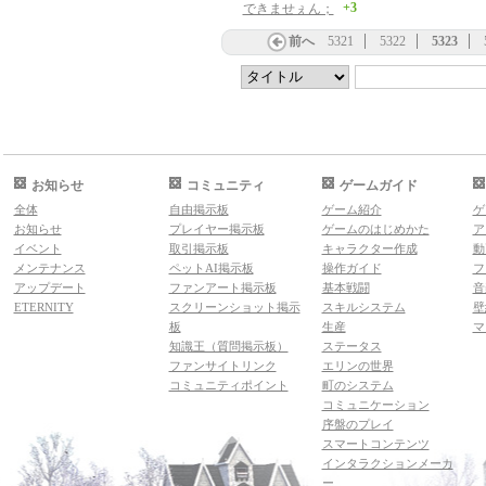
+3
できませぇん；
前へ
5321
5322
5323
お知らせ
コミュニティ
ゲームガイド
全体
自由掲示板
ゲーム紹介
ゲ
お知らせ
プレイヤー掲示板
ゲームのはじめかた
ア
イベント
取引掲示板
キャラクター作成
動
メンテナンス
ペットAI掲示板
操作ガイド
フ
アップデート
ファンアート掲示板
基本戦闘
音
ETERNITY
スクリーンショット掲示
スキルシステム
壁
板
生産
マ
知識王（質問掲示板）
ステータス
ファンサイトリンク
エリンの世界
コミュニティポイント
町のシステム
コミュニケーション
序盤のプレイ
スマートコンテンツ
インタラクションメーカ
ー