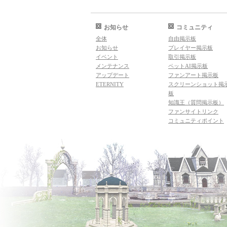
お知らせ
コミュニティ
全体
自由掲示板
お知らせ
プレイヤー掲示板
イベント
取引掲示板
メンテナンス
ペットAI掲示板
アップデート
ファンアート掲示板
ETERNITY
スクリーンショット掲
板
知識王（質問掲示板）
ファンサイトリンク
コミュニティポイント