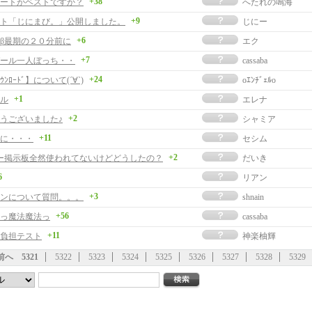
+38
ートがベストですか？
へたれの鳴海
+9
ト「じにまび。」公開しました。
じにー
+6
β最期の２０分前に
エク
+7
ール一人ぼっち・・
cassaba
+24
ﾝﾛｰﾄﾞ】について(´∀`)
oｴﾝﾁﾞｪﾙo
+1
ル
エレナ
+2
うございました♪
シャミア
+11
に・・・
セシム
+2
ー掲示板全然使われてないけどどうしたの？
だいき
6
リアン
+3
ンについて質問。。。
shnain
+56
っ魔法魔法っ
cassaba
+11
負担テスト
神楽柚輝
前へ
5321
5322
5323
5324
5325
5326
5327
5328
5329