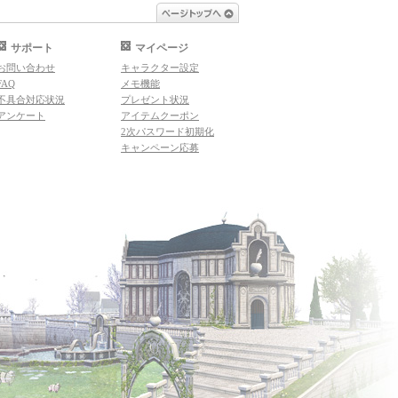
ページトップへ
サポート
マイページ
お問い合わせ
キャラクター設定
FAQ
メモ機能
不具合対応状況
プレゼント状況
アンケート
アイテムクーポン
2次パスワード初期化
キャンペーン応募