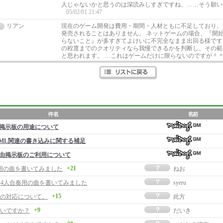
人じゃないかと思うのは深読みしすぎですね、……そう願い
05/02/01 21:47
リアン
現在のゲーム開発は費用・期間・人材ともに不足しており、
発売されることはありません。 ネットゲームの場合、『開
らないこと』が多すぎてよけいに不完全なまま出回る様です
の程度までのクオリティなら我慢できるかを判断し、その範
と思われます。 …これはゲームだけに限らないのですが＾
掲示板の用途について
ML関連の書き込みに関する補足
由掲示板のご利用について
+21
用の曲を書いてみました
ねお
事]4人合奏用の曲を書いてみました
syeru
+15
の対応について。
此方
+9
いですか？
だいき