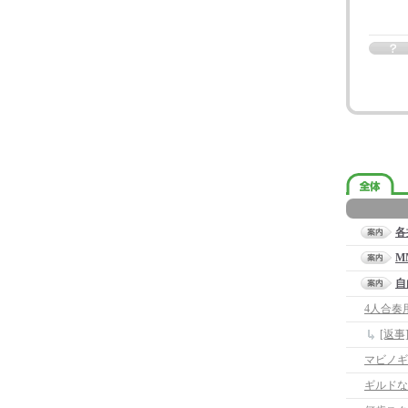
各
M
自
4人合奏
[返
マビノギ
ギルドな