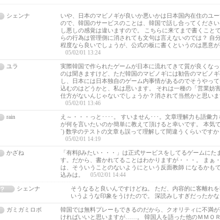
シェンナ
いや、日本のマビノギが良いか悪いかは日本国内在住のユー
ので、韓国のサービスのことは、韓国で話し合ってください
し悪しの感覚は違いますので。 こちらに来てまで書くことで
らの行為は管理側に消されても文句は言えないのでは？ 自
程度なら良いでしょうが、公式の板に書くというのは悪意が
05/02/01 13:24
ユラ
実際韓国で作られたゲームが日本に流れてきて質が良くなっ
のは聞きますけど、ただ韓国のマビノギには勧告のマビノギ
し、日本には日本独自のゲーム内事情があるのでそうやって
込むのはどうかと、私は思います。 それは一種の「営業妨
仕方がないんじゃないでしょうか？消されて当然かと思いま
05/02/01 13:46
rain
え～・・・っと････。 すいません･･･。文章理解力も語彙
が何を言いたいのか簡単に教えて頂けると幸いです。 本気で
`) 数学のテストの文章も誤って理解して間違うくらいですから･
05/02/01 14:19
かざね
「有料βみたい・・・」は正式サービスをしてるゲームにたま
す。だから、書かれてることはわかりますが・・・。 まぁ
は、そういうことのないようにという反面教師 になるかも
込みは。
05/02/01 14:44
シェンナ
そうなると良いんですけどね。 ただ、内容的に客離れ
いうような印象をうけたので。 深読みしすぎだったか
ガミガミロボ
韓国では無料プレーもできるのだから、クオリティに不満が
ければいいと思いますが……。 韓国人を語った他のＭＭＯ