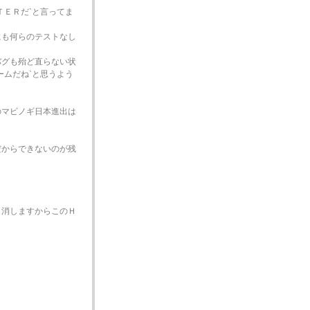
ＴＥＲだ`と言ってま
にも何らのテストなし
バグも殆ど直らない状
ームだね`と思うよう
のマビノギ日本進出は
だからできないのが残
く消しますからこのＨ