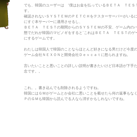
でも、韓国のユーザーは ‘僕はお金を払っているＢＥＴＡ ＴＥＳ
す。
確認されないＳＹＳＴＥＭのＰＥＴＣＨをテスターサーバーがいる
にすぐ本サーバーに適用させるし、
ＢＥＴＡ ＴＥＳＴの期間からのＳＹＳＴＥＭの不安、ゲーム内の
態でだれが韓国のマビノギをすると`これはＢＥＴＡ ＴＥＳＴのゲ
にするゲームです。
わたしは韓国人で韓国のことならほとんど好きになる男だけど今度
ゲーム会社ＮＥＸＯＮと開発会社Ｄｅｖｃａｔに怒られますね。
言いたいことと悪いことの詳しい説明が書きたいけど日本語が下手
念です。。
これ。。書き込んでも削除されるようですね。
韓国にはＧＭがゲームとか会社に悪いことを載せたら何の返事もな
ＰのＧＭも韓国から読んでる人なら消すかもしれないですね。