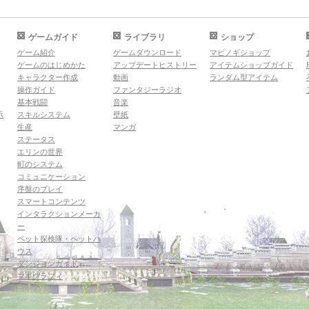
ゲームガイド
ライブラリ
ショップ
ゲーム紹介
ゲームダウンロード
マビノギショップ
ゲームのはじめかた
アップデートヒストリー
アイテムショップガイド
キャラクター作成
動画
ランダム型アイテム
操作ガイド
ファンタジーラジオ
基本戦闘
音楽
示
スキルシステム
壁紙
生産
マンガ
ステータス
エリンの世界
町のシステム
コミュニケーション
序盤のプレイ
スマートコンテンツ
インタラクションメーカ
ー
ペット探検隊・ペットハ
ウス
ダンジョンガイド
マギグラフィ