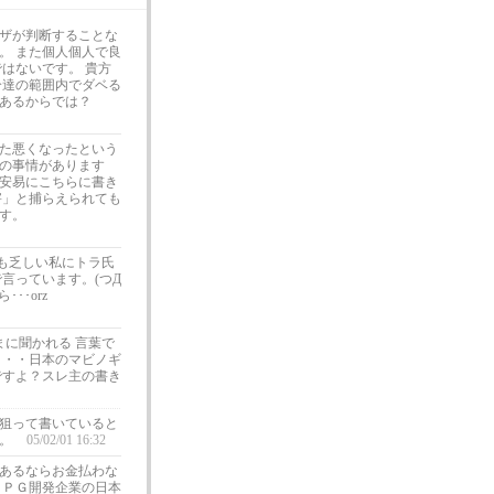
ザが判断することな
。 また個人個人で良
はないです。 貴方
分達の範囲内でダベる
あるからでは？
た悪くなったという
の事情があります
安易にこちらに書き
害」と捕らえられても
す。
力も乏しい私にトラ氏
言っています。(つД
･･orz
に聞かれる 言葉で
・・・日本のマビノギ
ですよ？スレ主の書き
を狙って書いていると
な。
05/02/01 16:32
あるならお金払わな
ＲＰＧ開発企業の日本