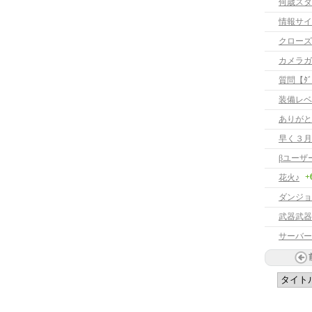
何歳スタ
情報サイ
クローズ
カメラガ
質問【ﾀﾞｳ
装備レベ
ありがと
早く３月
βユーザ
+
花火♪
ダンジョ
武器武器
サーバー