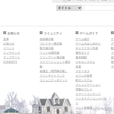
お知らせ
コミュニティ
ゲームガイド
全体
自由掲示板
ゲーム紹介
ゲ
お知らせ
プレイヤー掲示板
ゲームのはじめかた
ア
イベント
取引掲示板
キャラクター作成
動
メンテナンス
ペットAI掲示板
操作ガイド
フ
アップデート
ファンアート掲示板
基本戦闘
音
ETERNITY
スクリーンショット掲示
スキルシステム
壁
板
生産
マ
知識王（質問掲示板）
ステータス
ファンサイトリンク
エリンの世界
コミュニティポイント
町のシステム
コミュニケーション
序盤のプレイ
スマートコンテンツ
インタラクションメーカ
ー
ペット探検隊・ペットハ
ウス