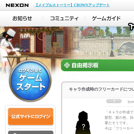
NEXON
【メイプルストーリー】CROWNアップデート
キャラ作成時のフリーカードにつ
lysi
「キャラが作成で
髪型、髪の色、目
要だそうです。
今は「フリーカー