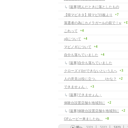
[返事]死んだときに落としたもの
+7
【韓マビネタ】韓マビSS板より
+1
落選者の為にカメラガールの前で！w
+4
これって
+4
oβについて
+4
マビノギについて
+4
自分も落ちていました
[返事]自分も落ちていました
+3
クローズドβができないという人へ
+2
人の意見は役に立つ。 (かな？
+3
できませぇん；
[返事]できませぇん；
+2
体験台設置店舗を地域別に
+2
[返事]体験台設置店舗を地域別に
+8
OPムービー来ましたね、
前へ
5321
5322
5323