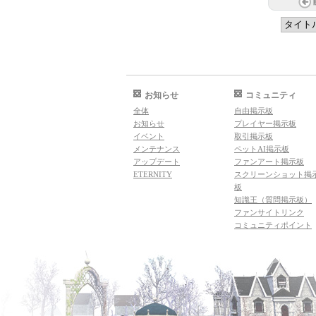
お知らせ
コミュニティ
全体
自由掲示板
お知らせ
プレイヤー掲示板
イベント
取引掲示板
メンテナンス
ペットAI掲示板
アップデート
ファンアート掲示板
ETERNITY
スクリーンショット掲
板
知識王（質問掲示板）
ファンサイトリンク
コミュニティポイント