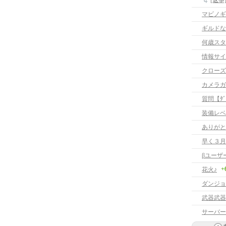
[返
マビノギ
ギルドな
何歳スタ
情報サイ
クローズ
カメラガ
質問【ﾀﾞｳ
装備レベ
ありがと
早く３月
βユーザ
+
花火♪
ダンジョ
武器武器
サーバー