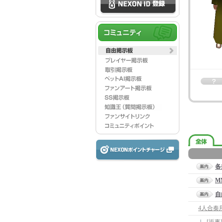
各
M
自
4人合奏