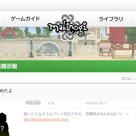
マビノギ
ホーム
>
始めたよ
トロ
05/02/01 00:17
役にたたなそうなプレイ日記ですが、雰囲気が伝われば(^-^) →
http://blog.livedoor.jp/yjp_loop/