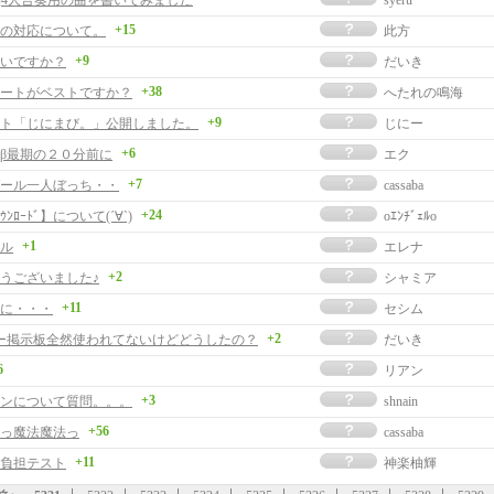
事]4人合奏用の曲を書いてみました
syeru
+15
の対応について。
此方
+9
いですか？
だいき
+38
ートがベストですか？
へたれの鳴海
+9
ト「じにまび。」公開しました。
じにー
+6
β最期の２０分前に
エク
+7
ール一人ぼっち・・
cassaba
+24
ﾝﾛｰﾄﾞ】について(´∀`)
oｴﾝﾁﾞｪﾙo
+1
ル
エレナ
+2
うございました♪
シャミア
+11
に・・・
セシム
+2
ー掲示板全然使われてないけどどうしたの？
だいき
6
リアン
+3
ンについて質問。。。
shnain
+56
っ魔法魔法っ
cassaba
+11
負担テスト
神楽柚輝