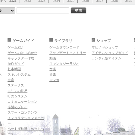
前へ
5321
5322
5323
5324
5325
5326
5327
5328
5329
ゲームガイド
ライブラリ
ショップ
ゲーム紹介
ゲームダウンロード
マビノギショップ
ゲームのはじめかた
アップデートヒストリー
アイテムショップガイド
キャラクター作成
動画
ランダム型アイテム
操作ガイド
ファンタジーラジオ
基本戦闘
音楽
示
スキルシステム
壁紙
生産
マンガ
ステータス
エリンの世界
町のシステム
コミュニケーション
序盤のプレイ
スマートコンテンツ
インタラクションメーカ
ー
ペット探検隊・ペットハ
ウス