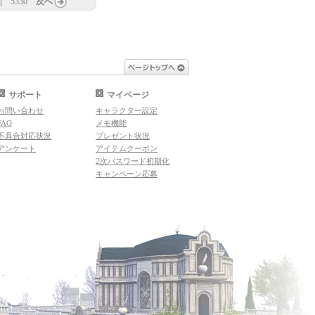
5330
次へ
ページトップへ
サポート
マイページ
お問い合わせ
キャラクター設定
FAQ
メモ機能
不具合対応状況
プレゼント状況
アンケート
アイテムクーポン
2次パスワード初期化
キャンペーン応募