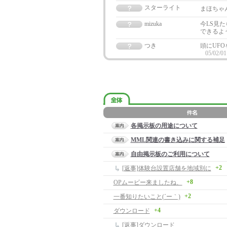
スターライト
まほちゃ
mizuka
今LS見た
できるよ
つき
頭にUFO
05/02/01
各掲示板の用途について
MML関連の書き込みに関する補足
自由掲示板のご利用について
+2
[返事]体験台設置店舗を地域別に
+8
OPムービー来ましたね、
+2
一番知りたいこと(´ー｀)
+4
ダウンロード
[返事]ダウンロード