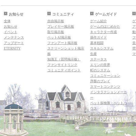
お知らせ
コミュニティ
ゲームガイド
全体
自由掲示板
ゲーム紹介
ゲ
お知らせ
プレイヤー掲示板
ゲームのはじめかた
ア
イベント
取引掲示板
キャラクター作成
動
メンテナンス
ペットAI掲示板
操作ガイド
フ
アップデート
ファンアート掲示板
基本戦闘
音
ETERNITY
スクリーンショット掲示
スキルシステム
壁
板
生産
マ
知識王（質問掲示板）
ステータス
ファンサイトリンク
エリンの世界
コミュニティポイント
町のシステム
コミュニケーション
序盤のプレイ
スマートコンテンツ
インタラクションメーカ
ー
ペット探検隊・ペットハ
ウス
ダンジョンガイド
マギグラフィ