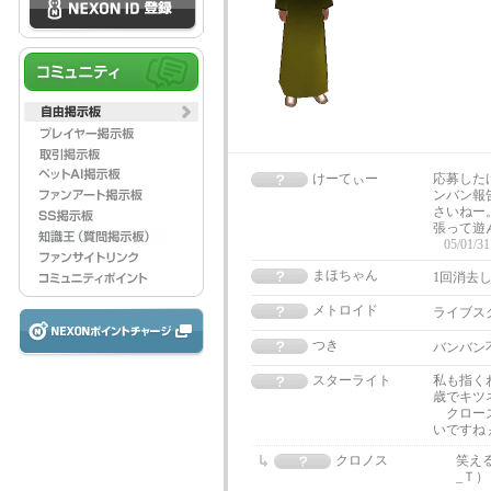
けーてぃー
応募した
ンバン報
さいねー
張って遊
05/01/31
まほちゃん
1回消去
メトロイド
ライブス
つき
バンバン
スターライト
私も指く
歳でキツ
クローズドテ
いですね
クロノス
笑え
_Ｔ