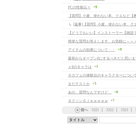
+9
PCの性能云々
【質問】小麦、使わない本、クエなど【
【どうでもいい】インストーラー【雑談
簡単な質問お答えします。お気軽に～＞
+9
アイテムの効果について・・
最初からオープンβにするべきだと思いま
+1
ｃβのキャラは
ネカフェの体験台のキャラクターについ
+5
まだテストか
+6
あの…質問なんですけど…
+7
ネクソンＧＪｗｗｗｗｗ
前へ
5321
5322
5323