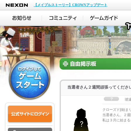
NEXON
【メイプルストーリー】CROWNアップデート
当選者さん２週間頑張ってくださ
琥
クローズドβ始ま
当選者さん、２週間
私は３月に始まる