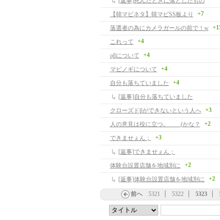
[返事]死んだときに落としたもの
+7
【韓マビネタ】韓マビSS板より
+1
落選者の為にカメラガールの前で！w
+4
これって
+4
oβについて
+4
マビノギについて
+4
自分も落ちていました
[返事]自分も落ちていました
+3
クローズドβができないという人へ
+2
人の意見は役に立つ。 (かな？
+3
できませぇん；
[返事]できませぇん；
+2
体験台設置店舗を地域別に
+2
[返事]体験台設置店舗を地域別に
前へ
5321
5322
5323