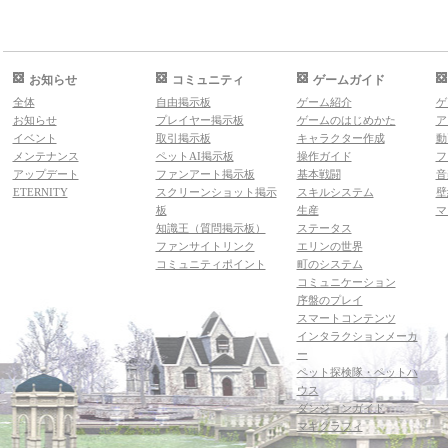
お知らせ
コミュニティ
ゲームガイド
全体
自由掲示板
ゲーム紹介
ゲ
お知らせ
プレイヤー掲示板
ゲームのはじめかた
ア
イベント
取引掲示板
キャラクター作成
動
メンテナンス
ペットAI掲示板
操作ガイド
フ
アップデート
ファンアート掲示板
基本戦闘
音
ETERNITY
スクリーンショット掲示
スキルシステム
壁
板
生産
マ
知識王（質問掲示板）
ステータス
ファンサイトリンク
エリンの世界
コミュニティポイント
町のシステム
コミュニケーション
序盤のプレイ
スマートコンテンツ
インタラクションメーカ
ー
ペット探検隊・ペットハ
ウス
ダンジョンガイド
マギグラフィ