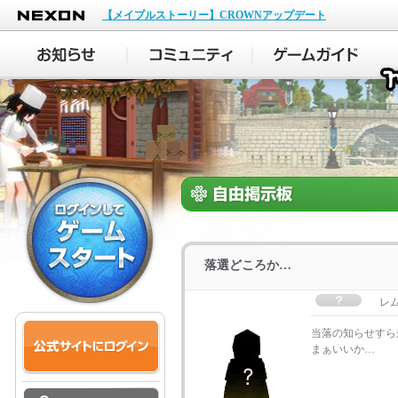
NEXON
【メイプルストーリー】CROWNアップデート
落選どころか…
レ
当落の知らせすら
まぁいいか…