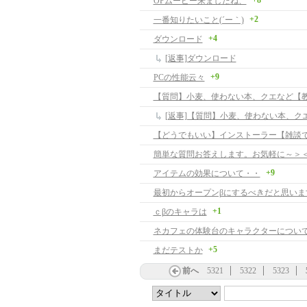
+8
OPムービー来ましたね、
+2
一番知りたいこと(´ー｀)
+4
ダウンロード
[返事]ダウンロード
+9
PCの性能云々
【質問】小麦、使わない本、クエなど【
【どうでもいい】インストーラー【雑談
簡単な質問お答えします。お気軽に～＞
+9
アイテムの効果について・・
最初からオープンβにするべきだと思いま
+1
ｃβのキャラは
ネカフェの体験台のキャラクターについ
+5
まだテストか
前へ
5321
5322
5323