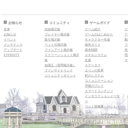
お知らせ
コミュニティ
ゲームガイド
全体
自由掲示板
ゲーム紹介
ゲ
お知らせ
プレイヤー掲示板
ゲームのはじめかた
ア
イベント
取引掲示板
キャラクター作成
動
メンテナンス
ペットAI掲示板
操作ガイド
フ
アップデート
ファンアート掲示板
基本戦闘
音
ETERNITY
スクリーンショット掲示
スキルシステム
壁
板
生産
マ
知識王（質問掲示板）
ステータス
ファンサイトリンク
エリンの世界
コミュニティポイント
町のシステム
コミュニケーション
序盤のプレイ
スマートコンテンツ
インタラクションメーカ
ー
ペット探検隊・ペットハ
ウス
ダンジョンガイド
マギグラフィ